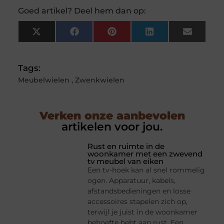
Goed artikel? Deel hem dan op:
X
Facebook
Pinterest
LinkedIn
Email
(Twitter)
Tags:
Meubelwielen
,
Zwenkwielen
Verken onze aanbevolen
artikelen voor jou.
Rust en ruimte in de
woonkamer met een zwevend
tv meubel van eiken
Een tv-hoek kan al snel rommelig
ogen. Apparatuur, kabels,
afstandsbedieningen en losse
accessoires stapelen zich op,
terwijl je juist in de woonkamer
behoefte hebt aan rust. Een