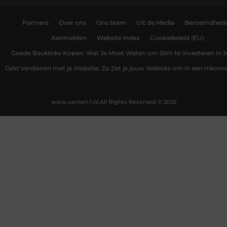
Partners
Over ons
Ons team
Uit de Media
Beroemdhed
Aanmelden
Website index
Cookiebeleid (EU)
Goede Backlinks Kopen: Wat Je Moet Weten om Slim te Investeren in 
Geld Verdienen met je Website: Zo Zet je jouw Website om in een Inko
www.samen-1.nl.
All Rights Reserved © 2025