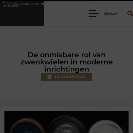
Nieuwe
n? Kies de juiste aanhanger voor jouw klus
Autolift of goederenlif
artikelen
De onmisbare rol van
zwenkwielen in moderne
inrichtingen
HUISHOUDELIJK