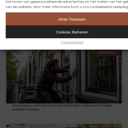
het tonen van gepersonaliseerde advertenties en het meten van het ge
van de website. Voor meer informatie kunt u ons cookiebeleid raadpleg
Alles Toestaan
Symbiont360: Innovatieve EMS-training in Utrecht voor een
effectieve workout
Cookies Beheren
Cookiebeleid
WONINGEN
Hoe je jouw woning in Amsterdam beter beschermt tegen
weersinvloeden