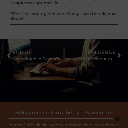
slaapkamer optimaal in
Effectieve strategieën voor Google Ads bereik jouw
doelen
VORIGE
VOLGENDE
Hoorwinkel in Bussum: vind uw hooroplossing
Wat is een breakout room Den Bosch?
Bekijk meer informatie over Samen-1.nl
Samen-1.nl is dé plek voor algemene blogs over diverse