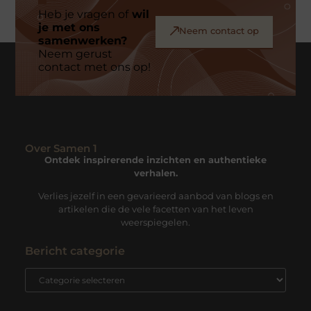
Heb je vragen of
wil
je met ons
Neem contact op
samenwerken?
Neem gerust
contact met ons op!
Over Samen 1
Ontdek inspirerende inzichten en authentieke
verhalen.
Verlies jezelf in een gevarieerd aanbod van blogs en
artikelen die de vele facetten van het leven
weerspiegelen.
Bericht categorie