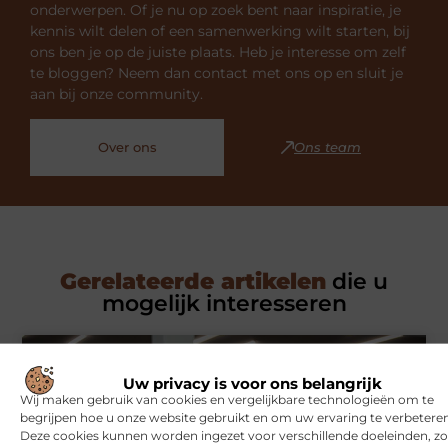
onderwerpen. Of je nu op zoek bent naar inspiratie, je
kennis wilt delen of een samenwerking wilt starten, bij
ons ben je op de juiste plaats. Heb je interesse om zelf
te bloggen? Neem dan contact met ons op en sluit je
aan bij onze community.
Over ons
Ons team
Gerelateerde artikelen
die u
mogelijk interesseren
SPORT
Uw privacy is voor ons belangrijk
Wij maken gebruik van cookies en vergelijkbare technologieën om te
begrijpen hoe u onze website gebruikt en om uw ervaring te verbeteren
Deze cookies kunnen worden ingezet voor verschillende doeleinden, zo