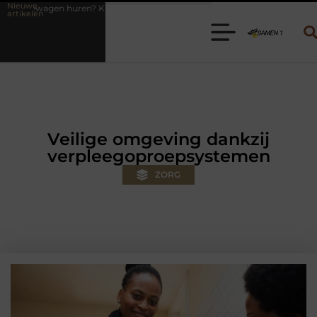
Nieuwe
 Kies de juiste aanhanger voor jouw klus
Autolift of goederenlift k
artikelen
Veilige omgeving dankzij
verpleegoproepsystemen
ZORG