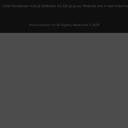
Geld Verdienen met je Website: Zo Zet je jouw Website om in een Inko
www.samen-1.nl.
All Rights Reserved © 2025