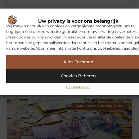
Uw privacy is voor ons belangrijk
WONINGEN
Wij maken gebruik van cookies en vergelijkbare technologieën om te
begrijpen hoe u onze website gebruikt en om uw ervaring te verbeteren
Deze cookies kunnen worden ingezet voor verschillende doeleinden, zo
het tonen van gepersonaliseerde advertenties en het meten van het ge
van de website. Voor meer informatie kunt u ons cookiebeleid raadpleg
Alles Toestaan
Cookies Beheren
Hoe je jouw woning in Amsterdam beter beschermt tegen
weersinvloeden
Cookiebeleid
ZAKELIJKE DIENSTVERLENING