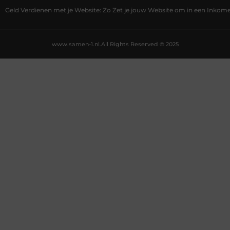
Geld Verdienen met je Website: Zo Zet je jouw Website om in een Inko
www.samen-1.nl.
All Rights Reserved © 2025