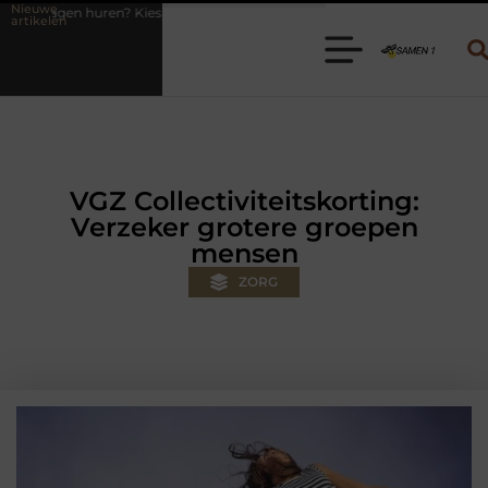
Nieuwe
 de juiste aanhanger voor jouw klus
Autolift of goederenlift kiezen
artikelen
VGZ Collectiviteitskorting:
Verzeker grotere groepen
mensen
ZORG