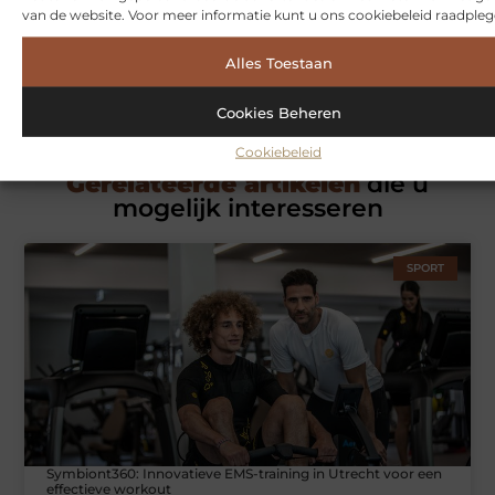
van de website. Voor meer informatie kunt u ons cookiebeleid raadpleg
Over ons
Ons team
Alles Toestaan
Cookies Beheren
Cookiebeleid
Gerelateerde artikelen
die u
mogelijk interesseren
SPORT
Symbiont360: Innovatieve EMS-training in Utrecht voor een
effectieve workout