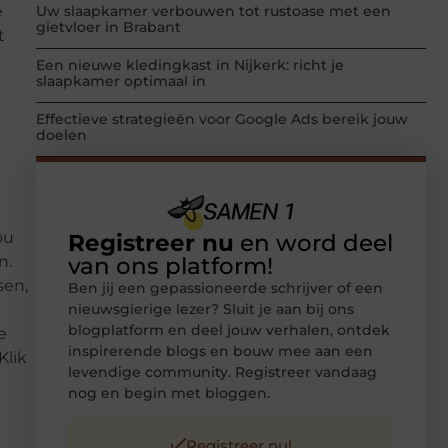
e
Uw slaapkamer verbouwen tot rustoase met een
gietvloer in Brabant
t
Een nieuwe kledingkast in Nijkerk: richt je
slaapkamer optimaal in
Effectieve strategieën voor Google Ads bereik jouw
doelen
ou
Registreer nu
en word deel
van ons platform!
n.
sen,
Ben jij een gepassioneerde schrijver of een
nieuwsgierige lezer? Sluit je aan bij ons
blogplatform en deel jouw verhalen, ontdek
e
inspirerende blogs en bouw mee aan een
Klik
levendige community. Registreer vandaag
nog en begin met bloggen.
Registreer nu!