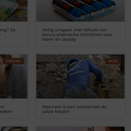
ing? Zo
Veilig omgaan met lithium-ion
w
accu's: praktische richtlijnen voor
laden en opslag
ZAKELIJK
BLOG
or
Wanneer is een werkbroek de
araten
juiste keuze?