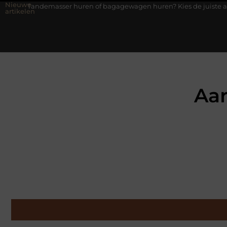
Nieuwe
sser huren of bagagewagen huren? Kies de juiste aanhanger voor j
artikelen
Aar