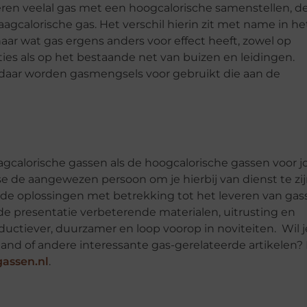
ren veelal gas met een hoogcalorische samenstellen, d
gcalorische gas. Het verschil hierin zit met name in he
aar wat gas ergens anders voor effect heeft, zowel op
ties als op het bestaande net van buizen en leidingen.
daar worden gasmengsels voor gebruikt die aan de
gcalorische gassen als de hoogcalorische gassen voor j
se de aangewezen persoon om je hierbij van dienst te zij
jnde oplossingen met betrekking tot het leveren van gas
 presentatie verbeterende materialen, uitrusting en
uctiever, duurzamer en loop voorop in noviteiten. Wil j
nd of andere interessante gas-gerelateerde artikelen? 
gassen.nl
.