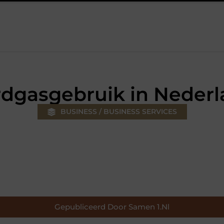
ouw klus
Autolift of goederenlift kiezen wat past bij jouw gebo
dgasgebruik in Neder
BUSINESS / BUSINESS SERVICES
Gepubliceerd Door Samen 1.nl