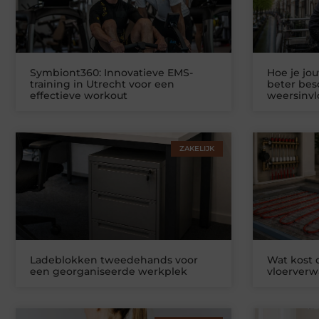
Symbiont360: Innovatieve EMS-
Hoe je jo
training in Utrecht voor een
beter be
effectieve workout
weersinv
ZAKELIJK
Ladeblokken tweedehands voor
Wat kost
een georganiseerde werkplek
vloerver