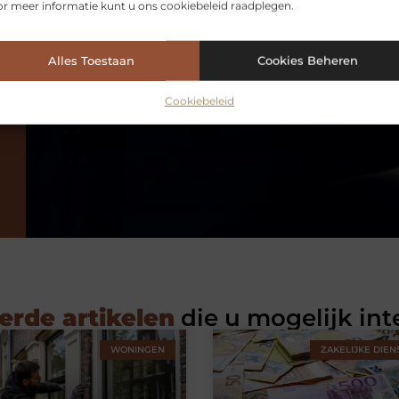
r meer informatie kunt u ons cookiebeleid raadplegen.
Is een goedkoop kinderbed per definitie duurkoop?
Alles Toestaan
Cookies Beheren
Cookiebeleid
erde artikelen
die u mogelijk int
WONINGEN
ZAKELIJKE DIEN