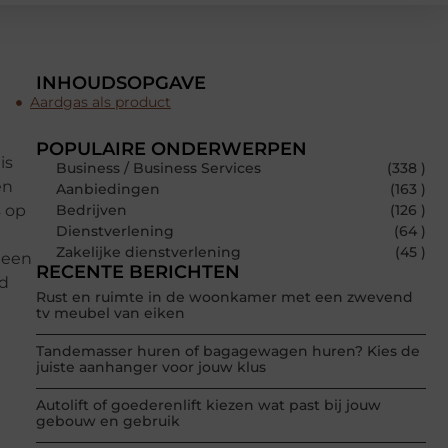
INHOUDSOPGAVE
Aardgas als product
POPULAIRE ONDERWERPEN
is
Business / Business Services
(338 )
en
Aanbiedingen
(163 )
s op
Bedrijven
(126 )
Dienstverlening
(64 )
Zakelijke dienstverlening
(45 )
 een
RECENTE BERICHTEN
nd
Rust en ruimte in de woonkamer met een zwevend
tv meubel van eiken
Tandemasser huren of bagagewagen huren? Kies de
juiste aanhanger voor jouw klus
Autolift of goederenlift kiezen wat past bij jouw
gebouw en gebruik