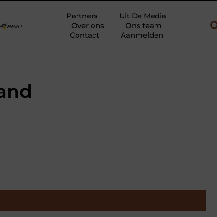
uw en gebruik
Uw slaapkamer verbouwen tot rustoase met een gi
Partners
Uit De Media
Over ons
Ons team
Contact
Aanmelden
land