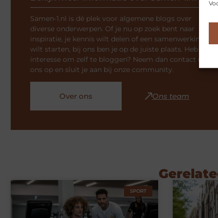
Voo
Samen-1.nl is dé plek voor algemene blogs over
diverse onderwerpen. Of je nu op zoek bent naar
inspiratie, je kennis wilt delen of een samenwerking
wilt starten, bij ons ben je op de juiste plaats. Heb je
interesse om zelf te bloggen? Neem dan contact met
ons op en sluit je aan bij onze community.
Over ons
Ons team
Gerelate
SPORT