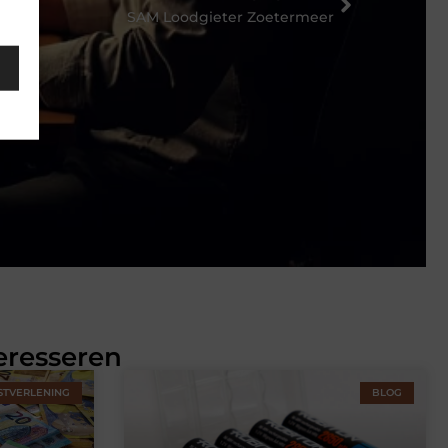
SAM Loodgieter Zoetermeer
eresseren
STVERLENING
BLOG