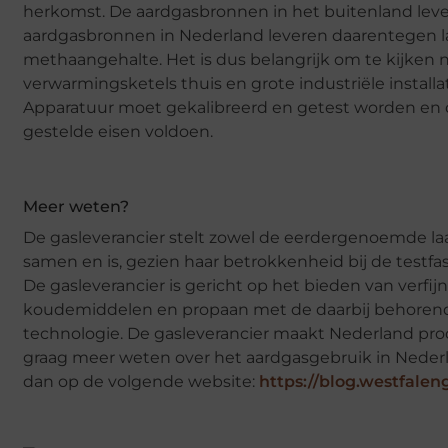
herkomst. De aardgasbronnen in het buitenland leve
aardgasbronnen in Nederland leveren daarentegen laa
methaangehalte. Het is dus belangrijk om te kijken n
verwarmingsketels thuis en grote industriële installa
Apparatuur moet gekalibreerd en getest worden en 
gestelde eisen voldoen.
Meer weten?
De gasleverancier stelt zowel de eerdergenoemde laa
samen en is, gezien haar betrokkenheid bij de testfa
De gasleverancier is gericht op het bieden van verfi
koudemiddelen en propaan met de daarbij behorende
technologie. De gasleverancier maakt Nederland prod
graag meer weten over het aardgasgebruik in Nederla
dan op de volgende website:
https://blog.westfalen