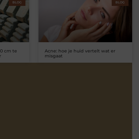
BLOG
BLOG
0 cm te
Acne: hoe je huid vertelt wat er
r
misgaat