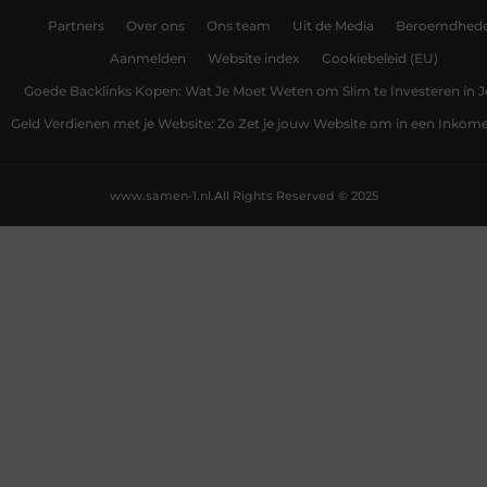
Partners
Over ons
Ons team
Uit de Media
Beroemdhed
Aanmelden
Website index
Cookiebeleid (EU)
Goede Backlinks Kopen: Wat Je Moet Weten om Slim te Investeren in 
Geld Verdienen met je Website: Zo Zet je jouw Website om in een Inko
www.samen-1.nl.
All Rights Reserved © 2025