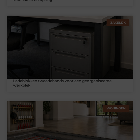
ZAKELIJK
Ladeblokken tweedehands voor een georganiseerde
werkplek
WONINGEN