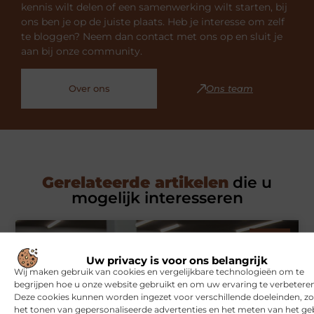
kennis wilt delen of een samenwerking wilt starten, bij
ons ben je op de juiste plaats. Heb je interesse om zelf
te bloggen? Neem dan contact met ons op en sluit je
aan bij onze community.
Over ons
Ons team
Gerelateerde artikelen
die u
mogelijk interesseren
SPORT
Uw privacy is voor ons belangrijk
Wij maken gebruik van cookies en vergelijkbare technologieën om te
begrijpen hoe u onze website gebruikt en om uw ervaring te verbeteren
Deze cookies kunnen worden ingezet voor verschillende doeleinden, zo
het tonen van gepersonaliseerde advertenties en het meten van het ge