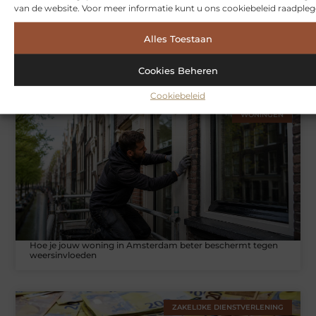
van de website. Voor meer informatie kunt u ons cookiebeleid raadpleg
Alles Toestaan
Symbiont360: Innovatieve EMS-training in Utrecht voor een
effectieve workout
Cookies Beheren
Cookiebeleid
WONINGEN
Hoe je jouw woning in Amsterdam beter beschermt tegen
weersinvloeden
ZAKELIJKE DIENSTVERLENING