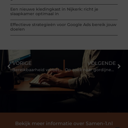
Een nieuwe kledingkast in Nijkerk: richt je
slaapkamer optimaal in
Effectieve strategieën voor Google Ads bereik jouw
doelen
VORIGE
VOLGENDE
Bereikbaarheid verbeteren met vast nummer op mobiel
Op zoek naar gordijnen in Veenendaal?
Bekijk meer informatie over Samen-1.nl