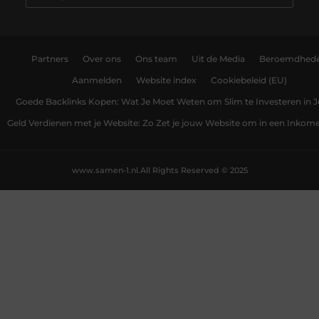
Partners
Over ons
Ons team
Uit de Media
Beroemdhed
Aanmelden
Website index
Cookiebeleid (EU)
Goede Backlinks Kopen: Wat Je Moet Weten om Slim te Investeren in 
Geld Verdienen met je Website: Zo Zet je jouw Website om in een Inko
www.samen-1.nl.
All Rights Reserved © 2025