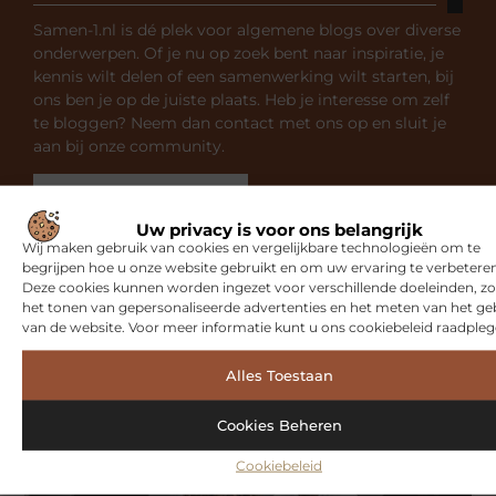
Samen-1.nl is dé plek voor algemene blogs over diverse
onderwerpen. Of je nu op zoek bent naar inspiratie, je
kennis wilt delen of een samenwerking wilt starten, bij
ons ben je op de juiste plaats. Heb je interesse om zelf
te bloggen? Neem dan contact met ons op en sluit je
aan bij onze community.
Over ons
Ons team
Uw privacy is voor ons belangrijk
Wij maken gebruik van cookies en vergelijkbare technologieën om te
begrijpen hoe u onze website gebruikt en om uw ervaring te verbeteren
Deze cookies kunnen worden ingezet voor verschillende doeleinden, zo
het tonen van gepersonaliseerde advertenties en het meten van het ge
van de website. Voor meer informatie kunt u ons cookiebeleid raadpleg
Gerelateerde artikelen
die u
mogelijk interesseren
Alles Toestaan
Cookies Beheren
SPORT
Cookiebeleid