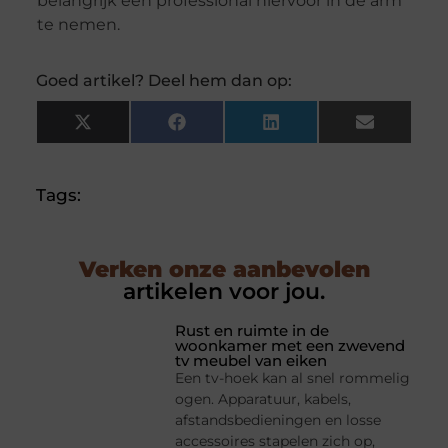
belangrijk een professional hiervoor in de arm
te nemen.
Goed artikel? Deel hem dan op:
X
Facebook
LinkedIn
Email
(Twitter)
Tags:
Verken onze aanbevolen
artikelen voor jou.
Rust en ruimte in de
woonkamer met een zwevend
tv meubel van eiken
Een tv-hoek kan al snel rommelig
ogen. Apparatuur, kabels,
afstandsbedieningen en losse
accessoires stapelen zich op,