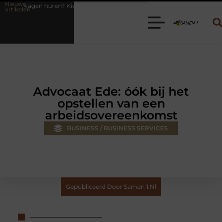
Nieuwe
es de juiste aanhanger voor jouw klus
Autolift of goederenlift kie
artikelen
Advocaat Ede: óók bij het
opstellen van een
arbeidsovereenkomst
BUSINESS / BUSINESS SERVICES
Gepubliceerd Door Samen 1.nl