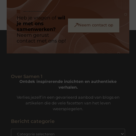
Heb je vragen of
wil
je met ons
Neem contact op
samenwerken?
Neem gerust
contact met ons op!
Over Samen 1
Ontdek inspirerende inzichten en authentieke
verhalen.
Verlies jezelf in een gevarieerd aanbod van blogs en
artikelen die de vele facetten van het leven
weerspiegelen.
Bericht categorie