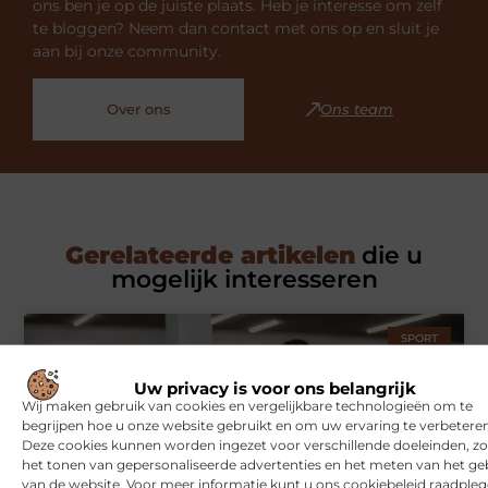
ons ben je op de juiste plaats. Heb je interesse om zelf
te bloggen? Neem dan contact met ons op en sluit je
aan bij onze community.
Over ons
Ons team
Gerelateerde artikelen
die u
mogelijk interesseren
SPORT
Uw privacy is voor ons belangrijk
Wij maken gebruik van cookies en vergelijkbare technologieën om te
begrijpen hoe u onze website gebruikt en om uw ervaring te verbeteren
Deze cookies kunnen worden ingezet voor verschillende doeleinden, zo
het tonen van gepersonaliseerde advertenties en het meten van het ge
van de website. Voor meer informatie kunt u ons cookiebeleid raadpleg