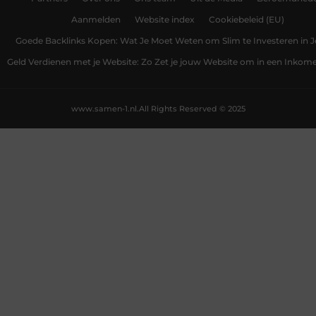
Aanmelden
Website index
Cookiebeleid (EU)
Goede Backlinks Kopen: Wat Je Moet Weten om Slim te Investeren in 
Geld Verdienen met je Website: Zo Zet je jouw Website om in een Inko
www.samen-1.nl.
All Rights Reserved © 2025