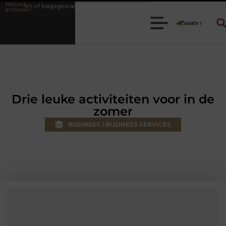
Nieuwe
wagen huren? Kies de juiste aanhanger voor jouw klus
Autolift of g
artikelen
Drie leuke activiteiten voor in de
zomer
BUSINESS / BUSINESS SERVICES