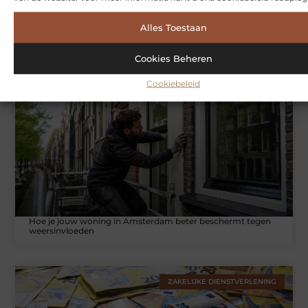
Alles Toestaan
Symbiont360: Innovatieve EMS-training in Utrecht voor een
effectieve workout
Cookies Beheren
Cookiebeleid
WONINGEN
Hoe je jouw woning in Amsterdam beter beschermt tegen
weersinvloeden
ZAKELIJKE DIENSTVERLENING