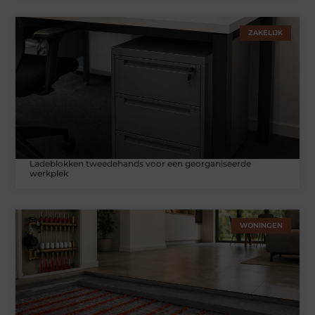
ZAKELIJK
Ladeblokken tweedehands voor een georganiseerde
werkplek
WONINGEN