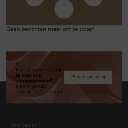
Geen berichten meer om te tonen
Heb je vragen of
wil
je met ons
Neem contact op
samenwerken?
Neem gerust
contact met ons op!
Over Samen 1