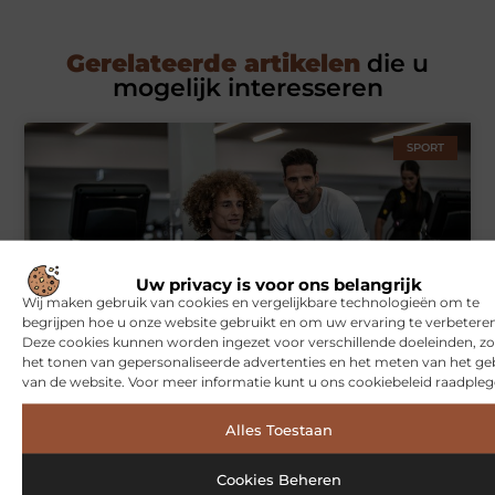
Gerelateerde artikelen
die u
mogelijk interesseren
SPORT
Uw privacy is voor ons belangrijk
Wij maken gebruik van cookies en vergelijkbare technologieën om te
begrijpen hoe u onze website gebruikt en om uw ervaring te verbeteren
Deze cookies kunnen worden ingezet voor verschillende doeleinden, zo
Symbiont360: Innovatieve EMS-training in Utrecht voor een
het tonen van gepersonaliseerde advertenties en het meten van het ge
effectieve workout
van de website. Voor meer informatie kunt u ons cookiebeleid raadpleg
Alles Toestaan
WONINGEN
Cookies Beheren