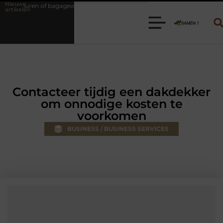
Nieuwe
gewagen huren? Kies de juiste aanhanger voor jouw klus
Autolift o
artikelen
Contacteer tijdig een dakdekker
om onnodige kosten te
voorkomen
BUSINESS / BUSINESS SERVICES