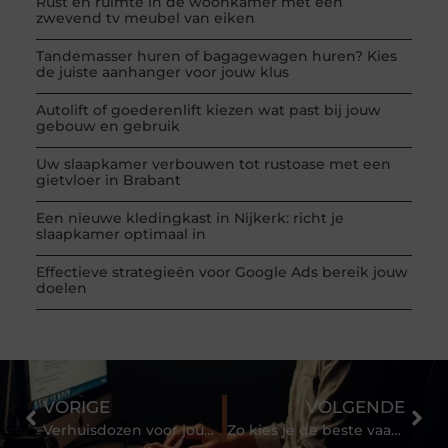
Rust en ruimte in de woonkamer met een
zwevend tv meubel van eiken
Tandemasser huren of bagagewagen huren? Kies
de juiste aanhanger voor jouw klus
Autolift of goederenlift kiezen wat past bij jouw
gebouw en gebruik
Uw slaapkamer verbouwen tot rustoase met een
gietvloer in Brabant
Een nieuwe kledingkast in Nijkerk: richt je
slaapkamer optimaal in
Effectieve strategieën voor Google Ads bereik jouw
doelen
VORIGE
VOLGENDE
Verhuisdozen voor jouw verhuizing
Zo kies je de beste vaatwasser!