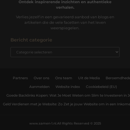
Ontdek inspirerende inzichten en authentieke
verhalen.
Verlies jezelf in een gevarieerd aanbod van blogs en
artikelen die de vele facetten van het leven
weerspiegelen.
Bericht categorie
Partners
Over ons
Ons team
Uit de Media
Beroemdhed
Aanmelden
Website index
Cookiebeleid (EU)
Goede Backlinks Kopen: Wat Je Moet Weten om Slim te Investeren in 
Geld Verdienen met je Website: Zo Zet je jouw Website om in een Inko
www.samen-1.nl.
All Rights Reserved © 2025