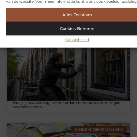
van de website. Voor meer informatie kunt u ons cookiebeleid raadpleg
Alles Toestaan
Symbiont360: Innovatieve EMS-training in Utrecht voor een
effectieve workout
Cookies Beheren
Cookiebeleid
WONINGEN
Hoe je jouw woning in Amsterdam beter beschermt tegen
weersinvloeden
ZAKELIJKE DIENSTVERLENING