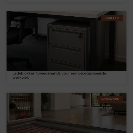
ZAKELIJK
Ladeblokken tweedehands voor een georganiseerde
werkplek
WONINGEN