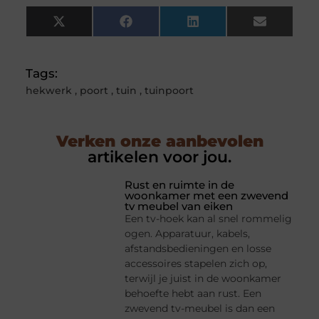
X
Facebook
LinkedIn
Email
(Twitter)
Tags:
hekwerk
,
poort
,
tuin
,
tuinpoort
Verken onze aanbevolen
artikelen voor jou.
Rust en ruimte in de
woonkamer met een zwevend
tv meubel van eiken
Een tv-hoek kan al snel rommelig
ogen. Apparatuur, kabels,
afstandsbedieningen en losse
accessoires stapelen zich op,
terwijl je juist in de woonkamer
behoefte hebt aan rust. Een
zwevend tv-meubel is dan een