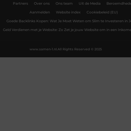
Partners
Over ons
Ons team
Uit de Media
Beroemdhed
Aanmelden
Website index
Cookiebeleid (EU)
Goede Backlinks Kopen: Wat Je Moet Weten om Slim te Investeren in 
Geld Verdienen met je Website: Zo Zet je jouw Website om in een Inko
www.samen-1.nl.
All Rights Reserved © 2025