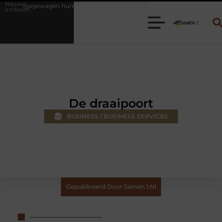
Nieuwe
ren? Kies de juiste aanhanger voor jouw klus
Autolift of goederenl
artikelen
De draaipoort
BUSINESS / BUSINESS SERVICES
Gepubliceerd Door Samen 1.nl