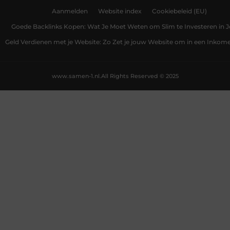
Aanmelden
Website index
Cookiebeleid (EU)
Goede Backlinks Kopen: Wat Je Moet Weten om Slim te Investeren in 
Geld Verdienen met je Website: Zo Zet je jouw Website om in een Inko
www.samen-1.nl.
All Rights Reserved © 2025