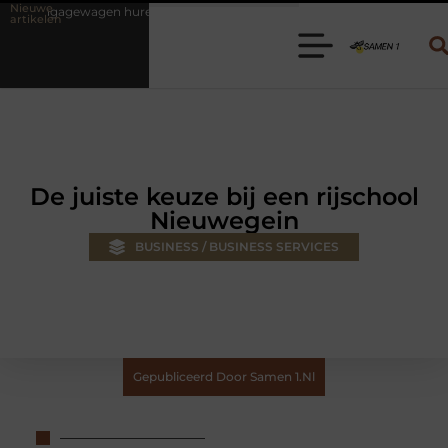
Nieuwe
en? Kies de juiste aanhanger voor jouw klus
Autolift of goederenli
artikelen
De juiste keuze bij een rijschool
Nieuwegein
BUSINESS / BUSINESS SERVICES
Gepubliceerd Door Samen 1.nl