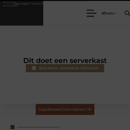
Nieuwe
en? Kies de juiste aanhanger voor jouw klus
Autolift of goederenlif
artikelen
Dit doet een serverkast
BUSINESS / BUSINESS SERVICES
Gepubliceerd Door Samen 1.nl