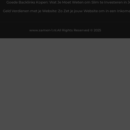
Goede Backlinks Kopen: Wat Je Moet Weten om Slim te Investeren in 
Geld Verdienen met je Website: Zo Zet je jouw Website om in een Inko
www.samen-1.nl.
All Rights Reserved © 2025