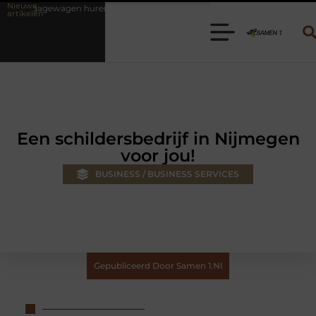
Nieuwe
en? Kies de juiste aanhanger voor jouw klus
Autolift of goederenli
artikelen
Een schildersbedrijf in Nijmegen
voor jou!
BUSINESS / BUSINESS SERVICES
Gepubliceerd Door Samen 1.nl