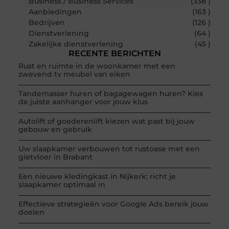
Business / Business Services
(338 )
Aanbiedingen
(163 )
Bedrijven
(126 )
Dienstverlening
(64 )
Zakelijke dienstverlening
(45 )
RECENTE BERICHTEN
Rust en ruimte in de woonkamer met een
zwevend tv meubel van eiken
Tandemasser huren of bagagewagen huren? Kies
de juiste aanhanger voor jouw klus
Autolift of goederenlift kiezen wat past bij jouw
gebouw en gebruik
Uw slaapkamer verbouwen tot rustoase met een
gietvloer in Brabant
Een nieuwe kledingkast in Nijkerk: richt je
slaapkamer optimaal in
Effectieve strategieën voor Google Ads bereik jouw
doelen