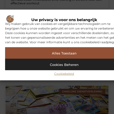
effectieve workout
Uw privacy is voor ons belangrijk
WONINGEN
Wij maken gebruik van cookies en vergelijkbare technologieën om te
begrijpen hoe u onze website gebruikt en om uw ervaring te verbeteren
Deze cookies kunnen worden ingezet voor verschillende doeleinden, zo
het tonen van gepersonaliseerde advertenties en het meten van het ge
van de website. Voor meer informatie kunt u ons cookiebeleid raadpleg
Alles Toestaan
Cookies Beheren
Hoe je jouw woning in Amsterdam beter beschermt tegen
weersinvloeden
Cookiebeleid
ZAKELIJKE DIENSTVERLENING