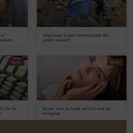
or
Wanneer is een werkbroek de
araten
juiste keuze?
BLOG
BLOG
0 cm te
Acne: hoe je huid vertelt wat er
r
misgaat