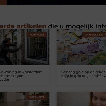
erde artikelen
die u mogelijk int
WONINGEN
ZAKELIJKE DIEN
uw woning in Amsterdam
Genoeg geld op de reken
schermt tegen
krijg je grip op je cashflo
loeden
WONINGEN