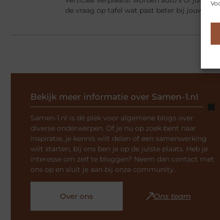
verticaal verplaatst worden auto’s of juist v
Voo
de vraag op tafel wat past beter bij jouw situ
Bekijk meer informatie over Samen-1.nl
Samen-1.nl is dé plek voor algemene blogs over
diverse onderwerpen. Of je nu op zoek bent naar
inspiratie, je kennis wilt delen of een samenwerking
wilt starten, bij ons ben je op de juiste plaats. Heb je
interesse om zelf te bloggen? Neem dan contact met
ons op en sluit je aan bij onze community.
Over ons
Ons team