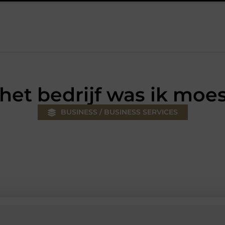
w klus
Autolift of goederenlift kiezen wat past bij jouw gebouw
 het bedrijf was ik mo
BUSINESS / BUSINESS SERVICES