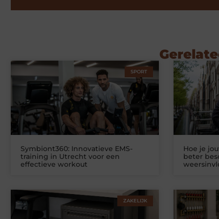
Gerelate
SPORT
Symbiont360: Innovatieve EMS-
Hoe je jo
training in Utrecht voor een
beter be
effectieve workout
weersinv
ZAKELIJK