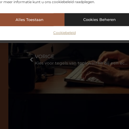
racht en materialen Dan komt al snel
r meer informatie kunt u ons cookiebeleid raadplegen.
atie
Alles Toestaan
Cookies Beheren
Cookiebeleid
VORIGE
Kies voor tegels van topkwaliteit bij een echte specialist