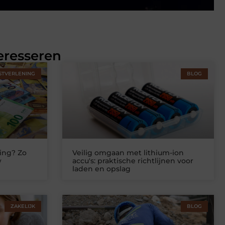
eresseren
STVERLENING
BLOG
ing? Zo
Veilig omgaan met lithium-ion
w
accu's: praktische richtlijnen voor
laden en opslag
ZAKELIJK
BLOG