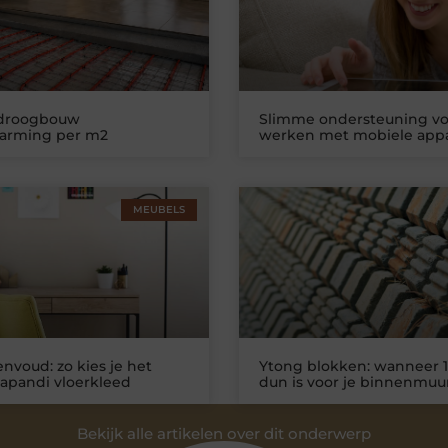
 droogbouw
Slimme ondersteuning vo
warming per m2
werken met mobiele app
MEUBELS
nvoud: zo kies je het
Ytong blokken: wanneer 1
Japandi vloerkleed
dun is voor je binnenmuu
Bekijk alle artikelen over dit onderwerp