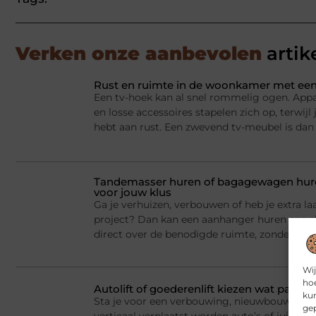
Verken onze aanbevolen
artik
Rust en ruimte in de woonkamer met een
Een tv-hoek kan al snel rommelig ogen. Appa
en losse accessoires stapelen zich op, terwij
hebt aan rust. Een zwevend tv-meubel is dan
Tandemasser huren of bagagewagen huren
voor jouw klus
Ga je verhuizen, verbouwen of heb je extra la
project? Dan kan een aanhanger huren een sl
direct over de benodigde ruimte, zonder dat j
Wij
hoe
Autolift of goederenlift kiezen wat past 
kun
Sta je voor een verbouwing, nieuwbouw of he
gep