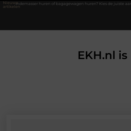
Nieuwe
er huren of bagagewagen huren? Kies de juiste aanhanger voor jou
artikelen
EKH.nl is