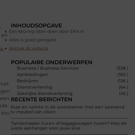
INHOUDSOPGAVE
e
Een keuring laten doen door EKH.nl
e en
Alles is goed geregeld
n
Bezoek de website
ik
POPULAIRE ONDERWERPEN
Business / Business Services
(338 )
Aanbiedingen
(163 )
Bedrijven
(126 )
 het
Dienstverlening
(64 )
ogen
Zakelijke dienstverlening
(45 )
 een
RECENTE BERICHTEN
nda
Rust en ruimte in de woonkamer met een zwevend
tv meubel van eiken
 zou
Tandemasser huren of bagagewagen huren? Kies de
juiste aanhanger voor jouw klus