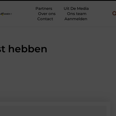
 en gebruik
Uw slaapkamer verbouwen tot rustoase met een giet
Partners
Uit De Media
Over ons
Ons team
Contact
Aanmelden
est hebben