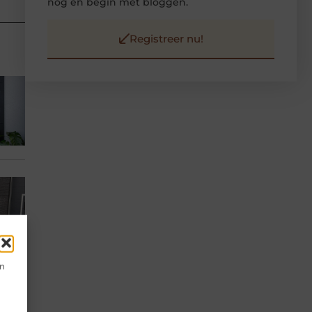
nog en begin met bloggen.
Registreer nu!
en