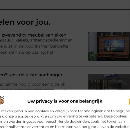
elen voor jou.
 zwevend tv meubel van eiken
ratuur, kabels, afstandsbedieningen
l je juist in de woonkamer behoefte
 een slimme oplossing: het
? Kies de juiste aanhanger
adruimte nodig voor een tijdelijk
imme oplossing zijn. Je beschikt
e zelf een
Uw privacy is voor ons belangrijk
 maken gebruik van cookies en vergelijkbare technologieën om te begrijp
 u onze website gebruikt en om uw ervaring te verbeteren. Deze cookies
bij jouw gebouw en gebruik
nen worden ingezet voor verschillende doeleinden, zoals het tonen van
rinrichting en moet er iets
ersonaliseerde advertenties en het meten van het gebruik van de website.