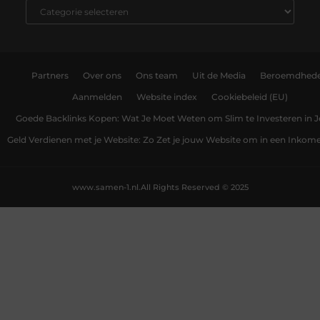
Partners
Over ons
Ons team
Uit de Media
Beroemdhed
Aanmelden
Website index
Cookiebeleid (EU)
Goede Backlinks Kopen: Wat Je Moet Weten om Slim te Investeren in 
Geld Verdienen met je Website: Zo Zet je jouw Website om in een Inko
www.samen-1.nl.
All Rights Reserved © 2025