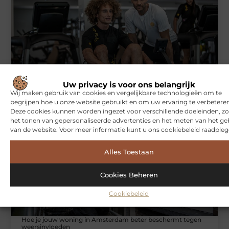
Symbiont360: Innovatieve EMS-training in Utrecht voor een
Uw privacy is voor ons belangrijk
effectieve workout
Wij maken gebruik van cookies en vergelijkbare technologieën om te
begrijpen hoe u onze website gebruikt en om uw ervaring te verbeteren
Deze cookies kunnen worden ingezet voor verschillende doeleinden, zo
het tonen van gepersonaliseerde advertenties en het meten van het ge
WONINGEN
van de website. Voor meer informatie kunt u ons cookiebeleid raadpleg
Alles Toestaan
Cookies Beheren
Cookiebeleid
Hoe je jouw woning in Amsterdam beter beschermt tegen
weersinvloeden