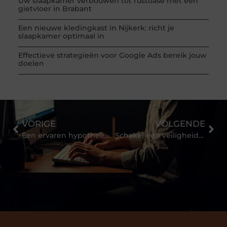
Uw slaapkamer verbouwen tot rustoase met een
gietvloer in Brabant
Een nieuwe kledingkast in Nijkerk: richt je
slaapkamer optimaal in
Effectieve strategieën voor Google Ads bereik jouw
doelen
VORIGE
VOLGENDE
Een ervaren hypotheekadviseur in omgeving Utrecht
Schakel een veiligheidsdeskundige in voor een goede bedrijfsvoering