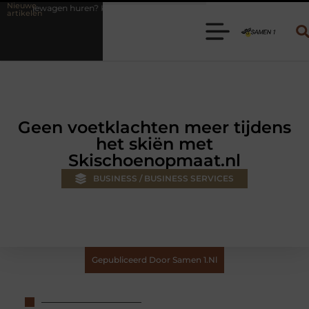
Nieuwe
? Kies de juiste aanhanger voor jouw klus
Autolift of goederenlift
artikelen
Geen voetklachten meer tijdens
het skiën met
Skischoenopmaat.nl
BUSINESS / BUSINESS SERVICES
Gepubliceerd Door Samen 1.nl