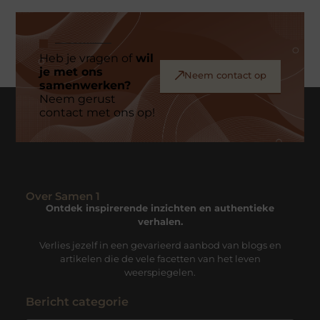
Heb je vragen of
wil
je met ons
Neem contact op
samenwerken?
Neem gerust
contact met ons op!
Over Samen 1
Ontdek inspirerende inzichten en authentieke
verhalen.
Verlies jezelf in een gevarieerd aanbod van blogs en
artikelen die de vele facetten van het leven
weerspiegelen.
Bericht categorie