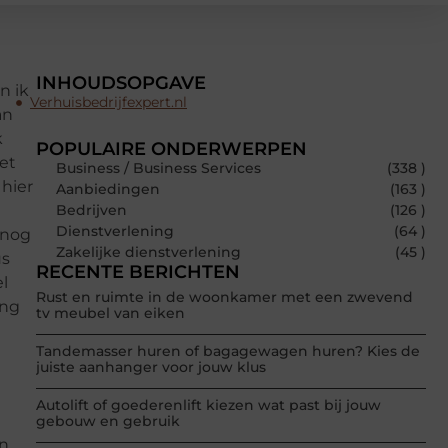
INHOUDSOPGAVE
n ik
Verhuisbedrijfexpert.nl
an
k
POPULAIRE ONDERWERPEN
et
Business / Business Services
(338 )
 hier
Aanbiedingen
(163 )
Bedrijven
(126 )
Dienstverlening
(64 )
 nog
Zakelijke dienstverlening
(45 )
us
RECENTE BERICHTEN
el
Rust en ruimte in de woonkamer met een zwevend
ang
tv meubel van eiken
Tandemasser huren of bagagewagen huren? Kies de
juiste aanhanger voor jouw klus
Autolift of goederenlift kiezen wat past bij jouw
gebouw en gebruik
en