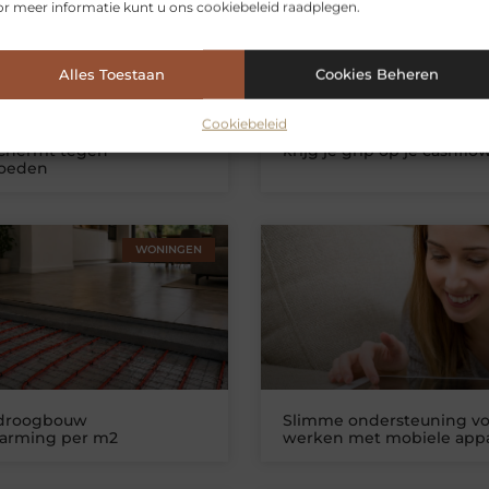
r meer informatie kunt u ons cookiebeleid raadplegen.
Alles Toestaan
Cookies Beheren
Cookiebeleid
uw woning in Amsterdam
Genoeg geld op de reken
schermt tegen
krijg je grip op je cashflo
loeden
WONINGEN
 droogbouw
Slimme ondersteuning vo
warming per m2
werken met mobiele app