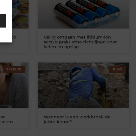
ing? Zo
Veilig omgaan met lithium-ion
w
accu's: praktische richtlijnen voor
laden en opslag
ZAKELIJK
BLOG
or
Wanneer is een werkbroek de
araten
juiste keuze?