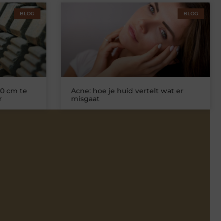
BLOG
BLOG
0 cm te
Acne: hoe je huid vertelt wat er
r
misgaat