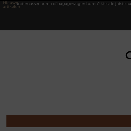
Nieuwe
asser huren of bagagewagen huren? Kies de juiste aanhanger voor
artikelen