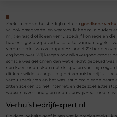
Zoekt u een verhuisbedrijf met een
goedkope verhui
wil ook graag vertellen waarom. Ik heb mijn ouders 
mij gevraagd of ik een verhuisbedrijf kon regelen die
heb een goedkope verhuisofferte kunnen regelen voor
verhuisbedrijf was zo onprofessioneel. Ze hebben ve
erg boos over. Wij kregen ook niks vergoed omdat he
schade was gekomen dan wat er echt gebeurd was. Er
een keer meemaken met de spullen van mijn eigen fam
dit keer wilde ik zorgvuldig het verhuisbedrijf uitzoe
verhuisbedrijven en het was lastig om hier de beste 
zitten zoeken op het internet, en deze zoekactie sto
website is zo handig en neemt onwijs veel moeite weg
Verhuisbedrijfexpert.nl
Op deze website geef je aan wat je precies zoekt. 