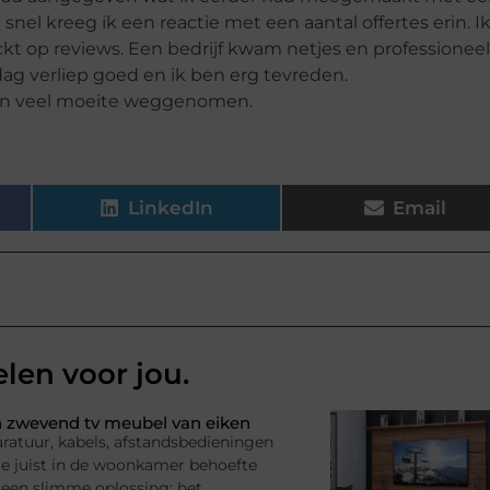
l snel kreeg ik een reactie met een aantal offertes erin. I
t op reviews. Een bedrijf kwam netjes en professioneel
ag verliep goed en ik ben erg tevreden.
n en veel moeite weggenomen.
LinkedIn
Email
elen voor jou.
 zwevend tv meubel van eiken
ratuur, kabels, afstandsbedieningen
l je juist in de woonkamer behoefte
 een slimme oplossing: het