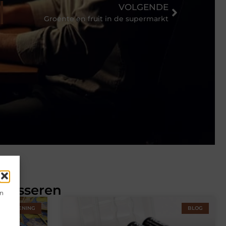
VOLGENDE
Groente en fruit in de supermarkt
eresseren
en
STVERLENING
BLOG