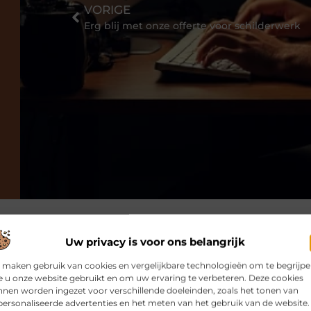
VORIGE
Erg blij met onze offerte voor schilderwerk
Uw privacy is voor ons belangrijk
erde artikelen
die u mogelijk int
 maken gebruik van cookies en vergelijkbare technologieën om te begrijp
 u onze website gebruikt en om uw ervaring te verbeteren. Deze cookies
WONINGEN
ZAKELIJKE DIEN
nen worden ingezet voor verschillende doeleinden, zoals het tonen van
ersonaliseerde advertenties en het meten van het gebruik van de website.