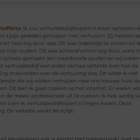
sofferte
. Ik zou verhuisbedrijfexpert.nl zeker aanraden e
een tijdje geleden geholpen met verhuizen. Zij hadden a
 niet heel erg duur was. Dit was makkelijk te vinden en i
 mijn ouders. Dit was achteraf echter erg duur, want h
el schade gemaakt aan waardevolle spullen en wij waren
t verhuisbedrijf een ander verhaal vertelde over hoe de
g ontevreden over de verhuizing dus. Dit wilde ik niet
ilie die wij wilden verhuizen naar ons nieuwe huis, d
ken. Dit ben ik gaan zoeken op het internet. Er waren ve
en de meest professionele uit te zoeken. Ik heb aardig l
pte toen ik verhuisbedrijfexpert.nl tegen kwam. Deze
. De website werkt als volgt:
Ik had aangegeven wat ik eerder had meegemaakt met e