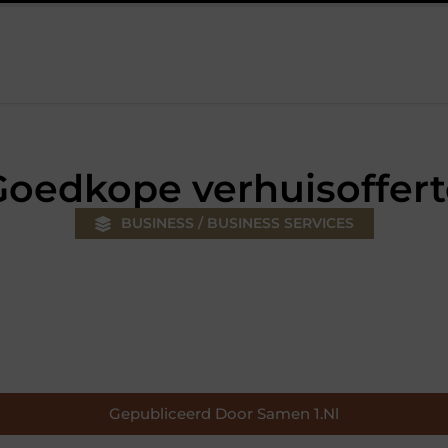
 jouw klus
Autolift of goederenlift kiezen wat past bij jouw ge
Goedkope verhuisoffert
BUSINESS / BUSINESS SERVICES
Gepubliceerd Door Samen 1.nl