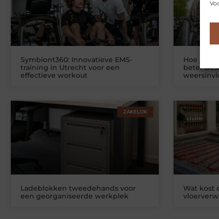
Voo
Symbiont360: Innovatieve EMS-
Hoe je jo
training in Utrecht voor een
beter be
effectieve workout
weersinv
ZAKELIJK
Ladeblokken tweedehands voor
Wat kost
een georganiseerde werkplek
vloerver