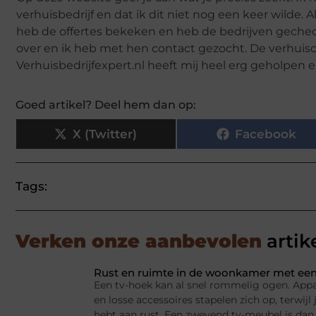
verhuisbedrijf en dat ik dit niet nog een keer wilde. A
heb de offertes bekeken en heb de bedrijven gecheck
over en ik heb met hen contact gezocht. De verhuisd
Verhuisbedrijfexpert.nl heeft mij heel erg geholpe
Goed artikel? Deel hem dan op:
X (Twitter)
Facebook
Tags:
Verken onze aanbevolen
artik
Rust en ruimte in de woonkamer met een
Een tv-hoek kan al snel rommelig ogen. Appa
en losse accessoires stapelen zich op, terwij
hebt aan rust. Een zwevend tv-meubel is dan