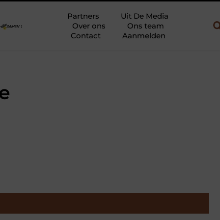
bouw en gebruik
Uw slaapkamer verbouwen tot rustoase met een g
Partners
Uit De Media
Over ons
Ons team
Contact
Aanmelden
e