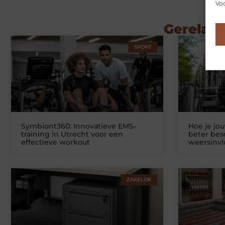
Voo
Gerelate
SPORT
Symbiont360: Innovatieve EMS-
Hoe je jo
training in Utrecht voor een
beter be
effectieve workout
weersinv
ZAKELIJK