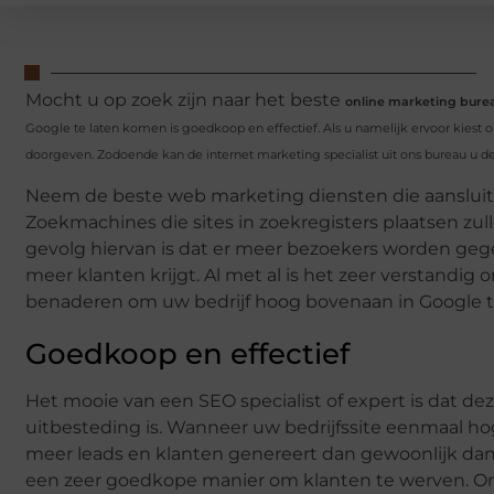
Mocht u op zoek zijn naar het beste
online marketing bur
Google te laten komen is goedkoop en effectief. Als u namelijk ervoor kiest o
doorgeven. Zodoende kan de internet marketing specialist uit ons bureau u de
Neem de beste web marketing diensten die aansluiten 
Zoekmachines die sites in zoekregisters plaatsen zu
gevolg hiervan is dat er meer bezoekers worden ge
meer klanten krijgt. Al met al is het zeer verstandi
benaderen om uw bedrijf hoog bovenaan in Google te
Goedkoop en effectief
Het mooie van een SEO specialist of expert is dat d
uitbesteding is. Wanneer uw bedrijfssite eenmaal ho
meer leads en klanten genereert dan gewoonlijk dan h
een zeer goedkope manier om klanten te werven. On