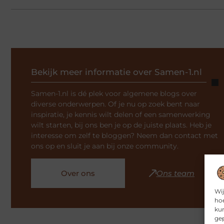
Bekijk meer informatie over Samen-1.nl
Samen-1.nl is dé plek voor algemene blogs over
diverse onderwerpen. Of je nu op zoek bent naar
inspiratie, je kennis wilt delen of een samenwerking
wilt starten, bij ons ben je op de juiste plaats. Heb je
interesse om zelf te bloggen? Neem dan contact met
ons op en sluit je aan bij onze community.
Over ons
Ons team
Wij
hoe
kun
gep