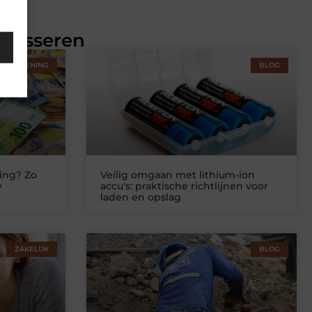
eresseren
STVERLENING
BLOG
ing? Zo
Veilig omgaan met lithium-ion
w
accu's: praktische richtlijnen voor
laden en opslag
ZAKELIJK
BLOG