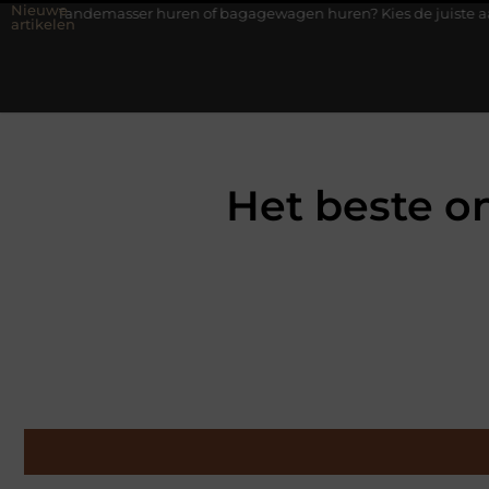
Nieuwe
sser huren of bagagewagen huren? Kies de juiste aanhanger voor j
artikelen
Het beste o