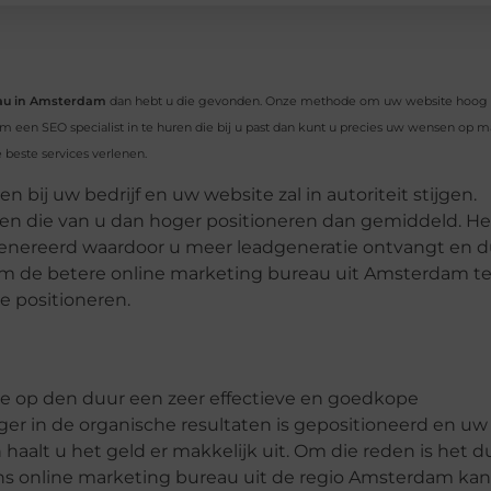
eau in Amsterdam
dan hebt u die gevonden. Onze methode om uw website hoog 
m een SEO specialist in te huren die bij u past dan kunt u precies uw wensen op m
 beste services verlenen.
bij uw bedrijf en uw website zal in autoriteit stijgen.
llen die van u dan hoger positioneren dan gemiddeld. He
genereerd waardoor u meer leadgeneratie ontvangt en d
g om de betere online marketing bureau uit Amsterdam t
 positioneren.
eze op den duur een zeer effectieve en goedkope
ger in de organische resultaten is gepositioneerd en uw
aalt u het geld er makkelijk uit. Om die reden is het d
s online marketing bureau uit de regio Amsterdam kan