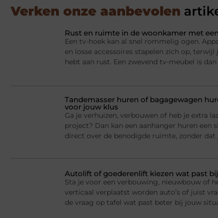
Verken onze aanbevolen
artik
Rust en ruimte in de woonkamer met een
Een tv-hoek kan al snel rommelig ogen. Appa
en losse accessoires stapelen zich op, terwij
hebt aan rust. Een zwevend tv-meubel is dan
Tandemasser huren of bagagewagen huren
voor jouw klus
Ga je verhuizen, verbouwen of heb je extra la
project? Dan kan een aanhanger huren een sl
direct over de benodigde ruimte, zonder dat j
Autolift of goederenlift kiezen wat past 
Sta je voor een verbouwing, nieuwbouw of he
verticaal verplaatst worden auto’s of juist v
de vraag op tafel wat past beter bij jouw situ