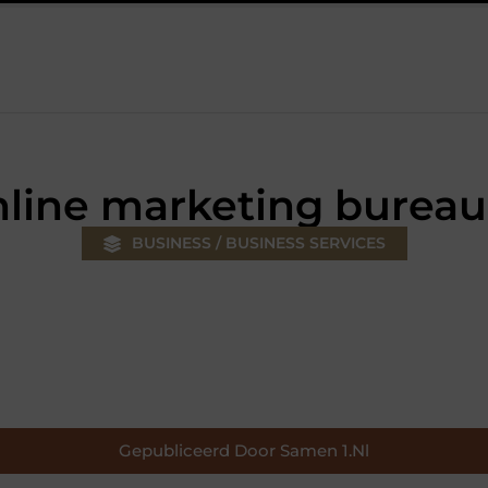
ouw klus
Autolift of goederenlift kiezen wat past bij jouw gebo
nline marketing bure
BUSINESS / BUSINESS SERVICES
Gepubliceerd Door Samen 1.nl