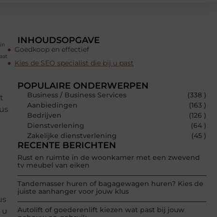
INHOUDSOPGAVE
in
Goedkoop en effectief
aat
Kies de SEO specialist die bij u past
POPULAIRE ONDERWERPEN
Business / Business Services
(338 )
t
Aanbiedingen
(163 )
us
Bedrijven
(126 )
e
Dienstverlening
(64 )
Zakelijke dienstverlening
(45 )
RECENTE BERICHTEN
Rust en ruimte in de woonkamer met een zwevend
tv meubel van eiken
Tandemasser huren of bagagewagen huren? Kies de
juiste aanhanger voor jouw klus
us
Autolift of goederenlift kiezen wat past bij jouw
 u