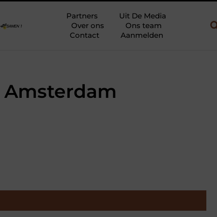
uw en gebruik
Uw slaapkamer verbouwen tot rustoase met een gi
Partners
Uit De Media
Over ons
Ons team
Contact
Aanmelden
au Amsterdam