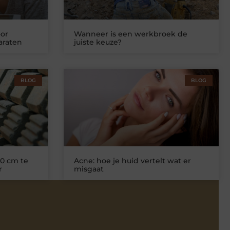
or
Wanneer is een werkbroek de
araten
juiste keuze?
BLOG
BLOG
0 cm te
Acne: hoe je huid vertelt wat er
r
misgaat