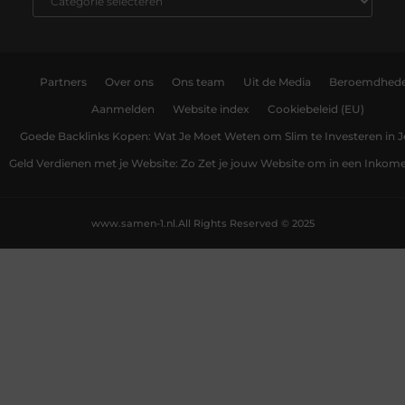
Partners
Over ons
Ons team
Uit de Media
Beroemdhed
Aanmelden
Website index
Cookiebeleid (EU)
Goede Backlinks Kopen: Wat Je Moet Weten om Slim te Investeren in 
Geld Verdienen met je Website: Zo Zet je jouw Website om in een Inko
www.samen-1.nl.
All Rights Reserved © 2025