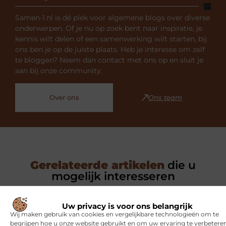
Samen-1.nl is dé plek voor algemene blogs over diverse
onderwerpen. Of je nu op zoek bent naar inspiratie, je
kennis wilt delen of een samenwerking wilt starten, bij
ons ben je op de juiste plaats. Heb je interesse om zelf
te bloggen? Neem dan contact met ons op en sluit je
aan bij onze community.
Over ons
Ons team
Gerelateerde artikelen
die u
mogelijk interesseren
SPORT
Uw privacy is voor ons belangrijk
Wij maken gebruik van cookies en vergelijkbare technologieën om te
begrijpen hoe u onze website gebruikt en om uw ervaring te verbeteren