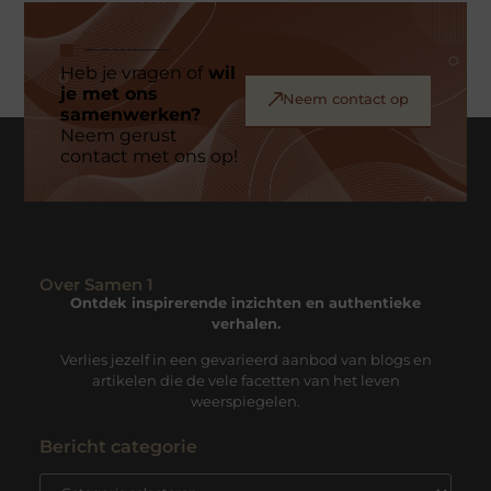
Heb je vragen of
wil
je met ons
Neem contact op
samenwerken?
Neem gerust
contact met ons op!
Over Samen 1
Ontdek inspirerende inzichten en authentieke
verhalen.
Verlies jezelf in een gevarieerd aanbod van blogs en
artikelen die de vele facetten van het leven
weerspiegelen.
Bericht categorie