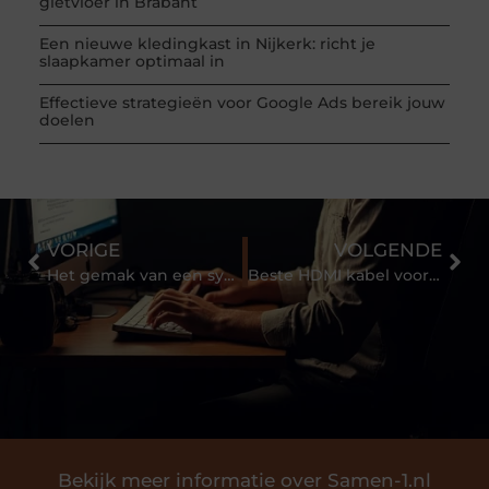
gietvloer in Brabant
Een nieuwe kledingkast in Nijkerk: richt je
slaapkamer optimaal in
Effectieve strategieën voor Google Ads bereik jouw
doelen
VORIGE
VOLGENDE
Het gemak van een systeem met barcodes
Beste HDMI kabel voor 4K
Bekijk meer informatie over Samen-1.nl