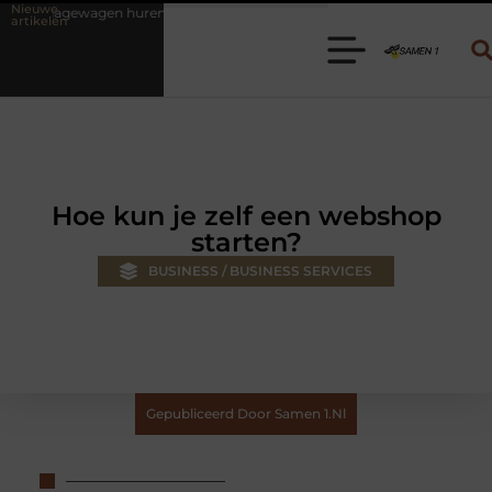
Nieuwe
en? Kies de juiste aanhanger voor jouw klus
Autolift of goederenlif
artikelen
Hoe kun je zelf een webshop
starten?
BUSINESS / BUSINESS SERVICES
Gepubliceerd Door Samen 1.nl