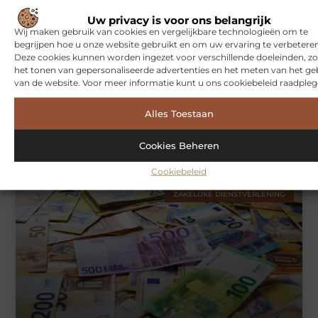
WONINGEN
Uw privacy is voor ons belangrijk
Wij maken gebruik van cookies en vergelijkbare technologieën om te
begrijpen hoe u onze website gebruikt en om uw ervaring te verbeteren
Deze cookies kunnen worden ingezet voor verschillende doeleinden, zo
het tonen van gepersonaliseerde advertenties en het meten van het ge
van de website. Voor meer informatie kunt u ons cookiebeleid raadpleg
Alles Toestaan
Hoe je jouw woning in Amsterdam beter beschermt tegen
weersinvloeden
Cookies Beheren
Cookiebeleid
ZAKELIJKE DIENSTVERLENING