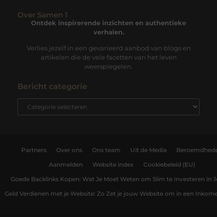
Over Samen 1
Ontdek inspirerende inzichten en authentieke
verhalen.
Verlies jezelf in een gevarieerd aanbod van blogs en
artikelen die de vele facetten van het leven
weerspiegelen.
Bericht categorie
Partners
Over ons
Ons team
Uit de Media
Beroemdhed
Aanmelden
Website index
Cookiebeleid (EU)
Goede Backlinks Kopen: Wat Je Moet Weten om Slim te Investeren in 
Geld Verdienen met je Website: Zo Zet je jouw Website om in een Inko