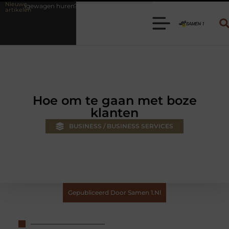
Nieuwe
huren? Kies de juiste aanhanger voor jouw klus
Autolift of goedere
artikelen
Hoe om te gaan met boze
klanten
BUSINESS / BUSINESS SERVICES
Gepubliceerd Door Samen 1.nl