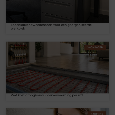
Ladeblokken tweedehands voor een georganiseerde
werkplek
WONINGEN
Wat kost droogbouw vloerverwarming per m2
ZAKELIJK