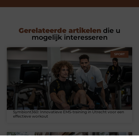
Gerelateerde artikelen
die u
mogelijk interesseren
SPORT
Symbiont360: Innovatieve EMS-training in Utrecht voor een
effectieve workout