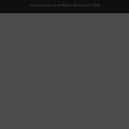
www.samen-1.nl.
All Rights Reserved © 2025