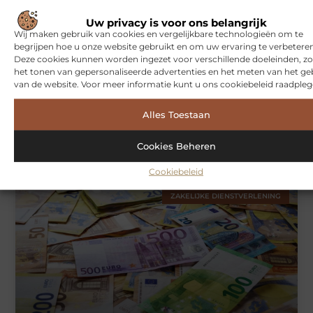
WONINGEN
Uw privacy is voor ons belangrijk
Wij maken gebruik van cookies en vergelijkbare technologieën om te
begrijpen hoe u onze website gebruikt en om uw ervaring te verbeteren
Deze cookies kunnen worden ingezet voor verschillende doeleinden, zo
het tonen van gepersonaliseerde advertenties en het meten van het ge
van de website. Voor meer informatie kunt u ons cookiebeleid raadpleg
Alles Toestaan
Hoe je jouw woning in Amsterdam beter beschermt tegen
weersinvloeden
Cookies Beheren
Cookiebeleid
ZAKELIJKE DIENSTVERLENING