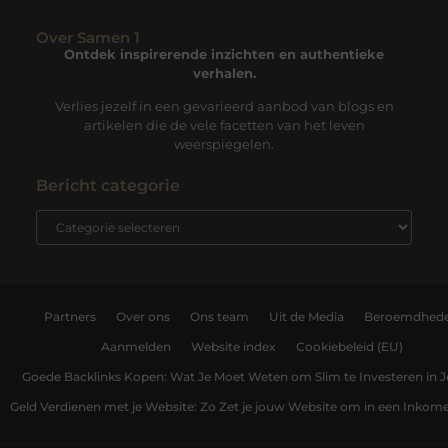
Over Samen 1
Ontdek inspirerende inzichten en authentieke
verhalen.
Verlies jezelf in een gevarieerd aanbod van blogs en
artikelen die de vele facetten van het leven
weerspiegelen.
Bericht categorie
Partners
Over ons
Ons team
Uit de Media
Beroemdhed
Aanmelden
Website index
Cookiebeleid (EU)
Goede Backlinks Kopen: Wat Je Moet Weten om Slim te Investeren in 
Geld Verdienen met je Website: Zo Zet je jouw Website om in een Inko