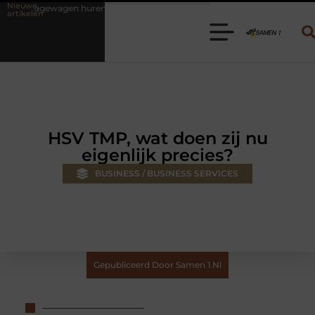
Nieuwe
ren? Kies de juiste aanhanger voor jouw klus
Autolift of goederenli
artikelen
HSV TMP, wat doen zij nu
eigenlijk precies?
BUSINESS / BUSINESS SERVICES
Gepubliceerd Door Samen 1.nl