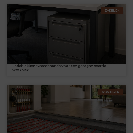
ZAKELIJK
Ladeblokken tweedehands voor een georganiseerde
werkplek
WONINGEN