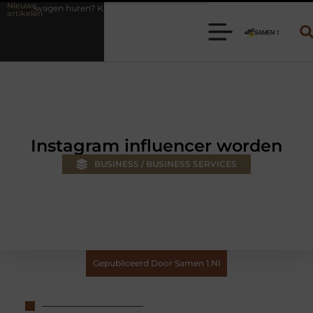
Nieuwe
ies de juiste aanhanger voor jouw klus
Autolift of goederenlift kie
artikelen
Instagram influencer worden
BUSINESS / BUSINESS SERVICES
Gepubliceerd Door Samen 1.nl