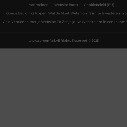
Aanmelden
Website index
Cookiebeleid (EU)
Goede Backlinks Kopen: Wat Je Moet Weten om Slim te Investeren in 
Geld Verdienen met je Website: Zo Zet je jouw Website om in een Inko
www.samen-1.nl.
All Rights Reserved © 2025