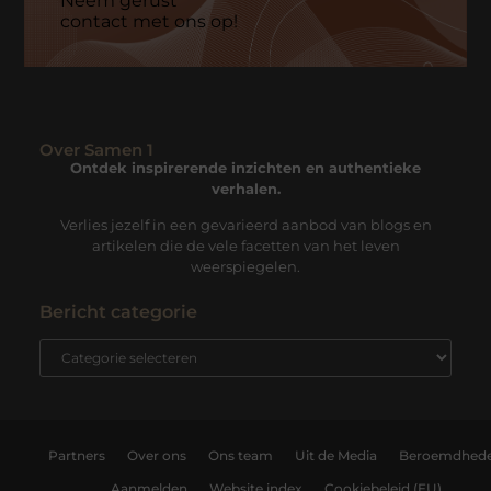
Neem gerust
contact met ons op!
Over Samen 1
Ontdek inspirerende inzichten en authentieke
verhalen.
Verlies jezelf in een gevarieerd aanbod van blogs en
artikelen die de vele facetten van het leven
weerspiegelen.
Bericht categorie
Partners
Over ons
Ons team
Uit de Media
Beroemdhed
Aanmelden
Website index
Cookiebeleid (EU)