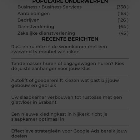
POPULAIRE ONDERWERPEN
Business / Business Services
(338 )
Aanbiedingen
(163 )
Bedrijven
(126 )
Dienstverlening
(64 )
Zakelijke dienstverlening
(45 )
RECENTE BERICHTEN
Rust en ruimte in de woonkamer met een
zwevend tv meubel van eiken
Tandemasser huren of bagagewagen huren? Kies
de juiste aanhanger voor jouw klus
Autolift of goederenlift kiezen wat past bij jouw
gebouw en gebruik
Uw slaapkamer verbouwen tot rustoase met een
gietvloer in Brabant
Een nieuwe kledingkast in Nijkerk: richt je
slaapkamer optimaal in
Effectieve strategieën voor Google Ads bereik jouw
doelen