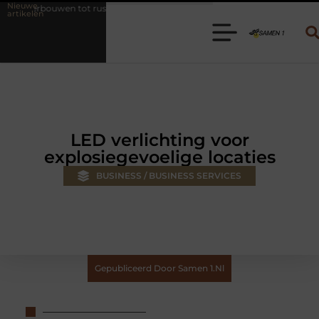
Nieuwe
rustoase met een gietvloer in Brabant
Een nieuwe kledingkast in Nij
artikelen
LED verlichting voor
explosiegevoelige locaties
BUSINESS / BUSINESS SERVICES
Gepubliceerd Door Samen 1.nl