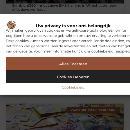
Symbiont360: Innovatieve EMS-training in Utrecht voor een
effectieve workout
Uw privacy is voor ons belangrijk
Wij maken gebruik van cookies en vergelijkbare technologieën om te
WONINGEN
begrijpen hoe u onze website gebruikt en om uw ervaring te verbeteren
Deze cookies kunnen worden ingezet voor verschillende doeleinden, zo
het tonen van gepersonaliseerde advertenties en het meten van het ge
van de website. Voor meer informatie kunt u ons cookiebeleid raadpleg
Alles Toestaan
Cookies Beheren
Hoe je jouw woning in Amsterdam beter beschermt tegen
Cookiebeleid
weersinvloeden
ZAKELIJKE DIENSTVERLENING