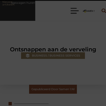
Nieuwe
n? Kies de juiste aanhanger voor jouw klus
Autolift of goederenlif
artikelen
Ontsnappen aan de verveling
BUSINESS / BUSINESS SERVICES
Gepubliceerd Door Samen 1.nl