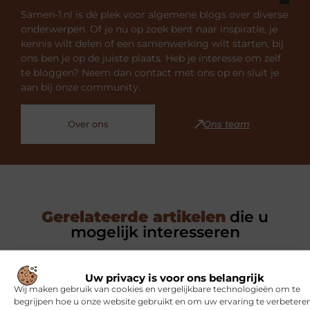
Samen-1.nl is dé plek voor algemene blogs over diverse
onderwerpen. Of je nu op zoek bent naar inspiratie, je
kennis wilt delen of een samenwerking wilt starten, bij
ons ben je op de juiste plaats. Heb je interesse om zelf
te bloggen? Neem dan contact met ons op en sluit je
aan bij onze community.
Over ons
Ons team
Gerelateerde artikelen
die u
mogelijk interesseren
SPORT
Uw privacy is voor ons belangrijk
Wij maken gebruik van cookies en vergelijkbare technologieën om te
begrijpen hoe u onze website gebruikt en om uw ervaring te verbeteren