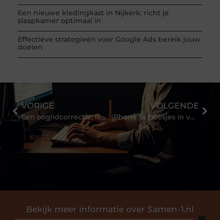
Een nieuwe kledingkast in Nijkerk: richt je
slaapkamer optimaal in
Effectieve strategieën voor Google Ads bereik jouw
doelen
VORIGE
VOLGENDE
Een ooglidcorrectie, iets voor jou?
iPhone 5s hoesjes in vele kwaliteiten, soorten en prints
Bekijk meer informatie over Samen-1.nl