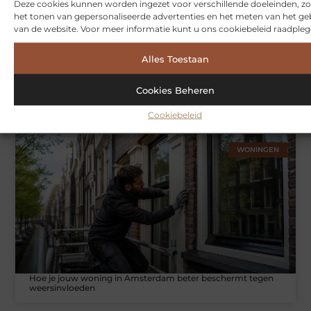
Deze cookies kunnen worden ingezet voor verschillende doeleinden, zo
het tonen van gepersonaliseerde advertenties en het meten van het ge
van de website. Voor meer informatie kunt u ons cookiebeleid raadpleg
Alles Toestaan
Symbiont360: Innovatieve EMS-training in Utrecht voor een
Cookies Beheren
effectieve workout
Cookiebeleid
WONINGEN
Hoe je jouw woning in Amsterdam beter beschermt tegen
weersinvloeden