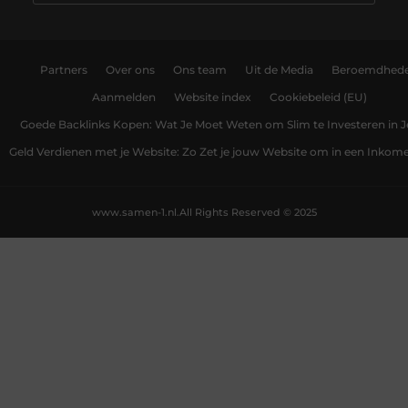
Partners
Over ons
Ons team
Uit de Media
Beroemdhed
Aanmelden
Website index
Cookiebeleid (EU)
Goede Backlinks Kopen: Wat Je Moet Weten om Slim te Investeren in 
Geld Verdienen met je Website: Zo Zet je jouw Website om in een Inko
www.samen-1.nl.
All Rights Reserved © 2025