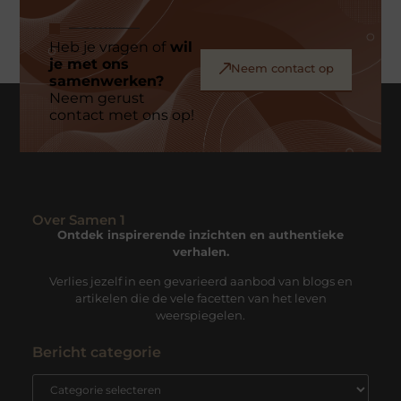
Heb je vragen of
wil
je met ons
Neem contact op
samenwerken?
Neem gerust
contact met ons op!
Over Samen 1
Ontdek inspirerende inzichten en authentieke
verhalen.
Verlies jezelf in een gevarieerd aanbod van blogs en
artikelen die de vele facetten van het leven
weerspiegelen.
Bericht categorie