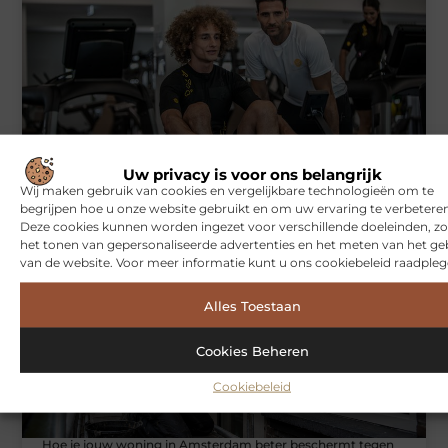
Symbiont360: Innovatieve EMS-training in Utrecht voor een
Uw privacy is voor ons belangrijk
effectieve workout
Wij maken gebruik van cookies en vergelijkbare technologieën om te
begrijpen hoe u onze website gebruikt en om uw ervaring te verbeteren
Deze cookies kunnen worden ingezet voor verschillende doeleinden, zo
het tonen van gepersonaliseerde advertenties en het meten van het ge
WONINGEN
van de website. Voor meer informatie kunt u ons cookiebeleid raadpleg
Alles Toestaan
Cookies Beheren
Cookiebeleid
Hoe je jouw woning in Amsterdam beter beschermt tegen