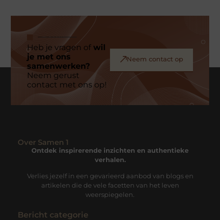
Heb je vragen of
wil
je met ons
Neem contact op
samenwerken?
Neem gerust
contact met ons op!
Over Samen 1
Ontdek inspirerende inzichten en authentieke
verhalen.
Verlies jezelf in een gevarieerd aanbod van blogs en
artikelen die de vele facetten van het leven
weerspiegelen.
Bericht categorie