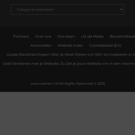
Partners
Over ons
Ons team
Uit de Media
Beroemdhed
Aanmelden
Website index
Cookiebeleid (EU)
Goede Backlinks Kopen: Wat Je Moet Weten om Slim te Investeren in 
Geld Verdienen met je Website: Zo Zet je jouw Website om in een Inko
www.samen-1.nl.
All Rights Reserved © 2025