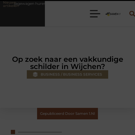
Nieuwe
ren? Kies de juiste aanhanger voor jouw klus
Autolift of goederenli
artikelen
Op zoek naar een vakkundige
schilder in Wijchen?
BUSINESS / BUSINESS SERVICES
Gepubliceerd Door Samen 1.nl