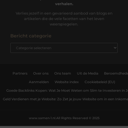
verhalen.
Verlies jezelf in een gevarieerd aanbod van blogs en
artikelen die de vele facetten van het leven
weerspiegelen.
Bericht categorie
Partners
Over ons
Ons team
Uit de Media
Beroemdhed
Aanmelden
Website index
Cookiebeleid (EU)
Goede Backlinks Kopen: Wat Je Moet Weten om Slim te Investeren in 
Geld Verdienen met je Website: Zo Zet je jouw Website om in een Inko
www.samen-1.nl.
All Rights Reserved © 2025