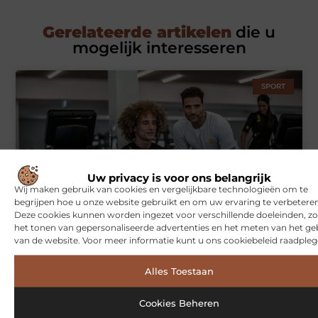
Gerelateerde artikelen
die u
mogelijk interesseren
SPORT
Uw privacy is voor ons belangrijk
Wij maken gebruik van cookies en vergelijkbare technologieën om te
begrijpen hoe u onze website gebruikt en om uw ervaring te verbeteren
Deze cookies kunnen worden ingezet voor verschillende doeleinden, zo
Symbiont360: Innovatieve EMS-training in Utrecht voor een
het tonen van gepersonaliseerde advertenties en het meten van het ge
effectieve workout
van de website. Voor meer informatie kunt u ons cookiebeleid raadpleg
Alles Toestaan
WONINGEN
Cookies Beheren