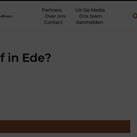
w en gebruik
Uw slaapkamer verbouwen tot rustoase met een gie
Partners
Uit De Media
Over ons
Ons team
Contact
Aanmelden
f in Ede?