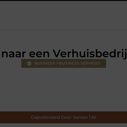
uw klus
Autolift of goederenlift kiezen wat past bij jouw gebou
naar een Verhuisbedrij
BUSINESS / BUSINESS SERVICES
Gepubliceerd Door Samen 1.nl