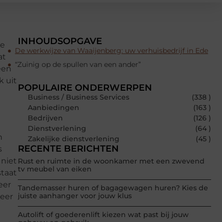
INHOUDSOPGAVE
ze
De werkwijze van Waaijenberg: uw verhuisbedrijf in Ede
at
“Zuinig op de spullen van een ander”
een
k uit
POPULAIRE ONDERWERPEN
Business / Business Services
(338 )
Aanbiedingen
(163 )
Bedrijven
(126 )
Dienstverlening
(64 )
n
Zakelijke dienstverlening
(45 )
RECENTE BERICHTEN
s
 niet
Rust en ruimte in de woonkamer met een zwevend
tv meubel van eiken
staat
eer
Tandemasser huren of bagagewagen huren? Kies de
juiste aanhanger voor jouw klus
neer
Autolift of goederenlift kiezen wat past bij jouw