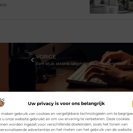
atie
VORIGE
Een stuk stronk laten stobbenfrezen door de speci
Uw privacy is voor ons belangrijk
 maken gebruik van cookies en vergelijkbare technologieën om te begrijp
 u onze website gebruikt en om uw ervaring te verbeteren. Deze cookies
nen worden ingezet voor verschillende doeleinden, zoals het tonen van
ersonaliseerde advertenties en het meten van het gebruik van de website.