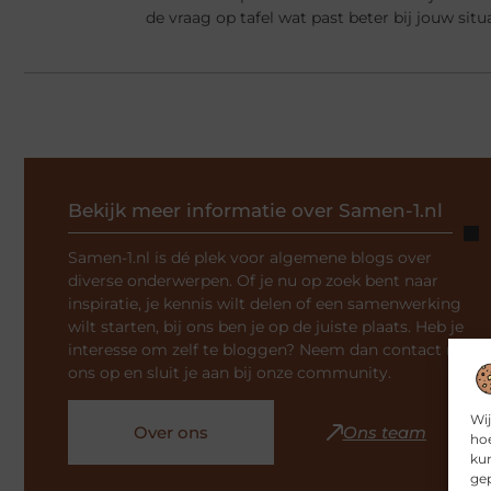
de vraag op tafel wat past beter bij jouw situ
Bekijk meer informatie over Samen-1.nl
Samen-1.nl is dé plek voor algemene blogs over
diverse onderwerpen. Of je nu op zoek bent naar
inspiratie, je kennis wilt delen of een samenwerking
wilt starten, bij ons ben je op de juiste plaats. Heb je
interesse om zelf te bloggen? Neem dan contact met
ons op en sluit je aan bij onze community.
Wij
Over ons
Ons team
hoe
kun
gep