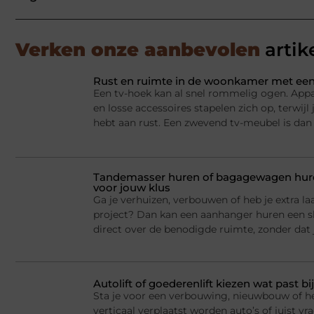
Verken onze aanbevolen
artik
Rust en ruimte in de woonkamer met een
Een tv-hoek kan al snel rommelig ogen. Appa
en losse accessoires stapelen zich op, terwij
hebt aan rust. Een zwevend tv-meubel is dan
Tandemasser huren of bagagewagen huren
voor jouw klus
Ga je verhuizen, verbouwen of heb je extra la
project? Dan kan een aanhanger huren een sl
direct over de benodigde ruimte, zonder dat j
Autolift of goederenlift kiezen wat past 
Sta je voor een verbouwing, nieuwbouw of he
verticaal verplaatst worden auto’s of juist v