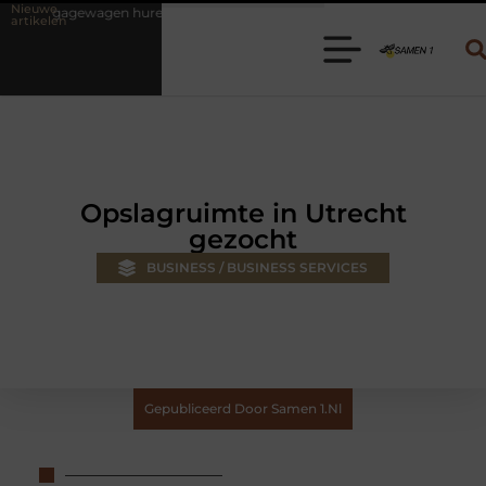
Nieuwe
ren? Kies de juiste aanhanger voor jouw klus
Autolift of goederenl
artikelen
Opslagruimte in Utrecht
gezocht
BUSINESS / BUSINESS SERVICES
Gepubliceerd Door Samen 1.nl