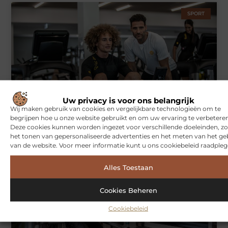
SPORT
Uw privacy is voor ons belangrijk
Symbiont360: Innovatieve EMS-training in Utrecht voor een
Wij maken gebruik van cookies en vergelijkbare technologieën om te
effectieve workout
begrijpen hoe u onze website gebruikt en om uw ervaring te verbeteren
Deze cookies kunnen worden ingezet voor verschillende doeleinden, zo
het tonen van gepersonaliseerde advertenties en het meten van het ge
van de website. Voor meer informatie kunt u ons cookiebeleid raadpleg
WONINGEN
Alles Toestaan
Cookies Beheren
Cookiebeleid