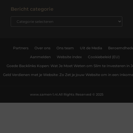
Bericht categorie
Partners
Over ons
Ons team
Uit de Media
Beroemdhed
Aanmelden
Website index
Cookiebeleid (EU)
Goede Backlinks Kopen: Wat Je Moet Weten om Slim te Investeren in 
Geld Verdienen met je Website: Zo Zet je jouw Website om in een Inko
www.samen-1.nl.
All Rights Reserved © 2025