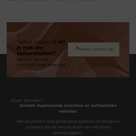
Heb je vragen of
wil
je met ons
Neem contact op
samenwerken?
Neem gerust
contact met ons op!
Over Samen 1
Ontdek inspirerende inzichten en authentieke
verhalen.
Verlies jezelf in een gevarieerd aanbod van blogs en
artikelen die de vele facetten van het leven
weerspiegelen.