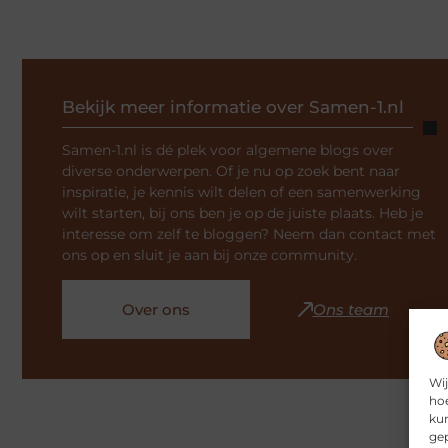
Bekijk meer informatie over Samen-1.nl
Samen-1.nl is dé plek voor algemene blogs over
diverse onderwerpen. Of je nu op zoek bent naar
inspiratie, je kennis wilt delen of een samenwerking
wilt starten, bij ons ben je op de juiste plaats. Heb je
interesse om zelf te bloggen? Neem dan contact met
ons op en sluit je aan bij onze community.
Over ons
Ons team
Wij
hoe
kun
gep