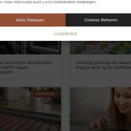
r meer informatie kunt u ons cookiebeleid raadplegen.
erde artikelen
die u mogelijk int
WONINGEN
ZAKELIJKE DIEN
Alles Toestaan
Cookies Beheren
Cookiebeleid
uw woning in Amsterdam
Genoeg geld op de reken
schermt tegen
krijg je grip op je cashflo
loeden
WONINGEN