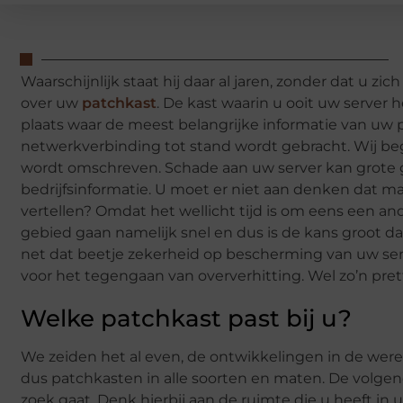
Waarschijnlijk staat hij daar al jaren, zonder dat 
over uw
patchkast
. De kast waarin u ooit uw server h
plaats waar de meest belangrijke informatie van uw p
netwerkverbinding tot stand wordt gebracht. Wij beg
wordt omschreven. Schade aan uw server kan grote 
bedrijfsinformatie. U moet er niet aan denken dat m
vertellen? Omdat het wellicht tijd is om eens een an
gebied gaan namelijk snel en dus is de kans groot d
net dat beetje zekerheid op bescherming van uw se
voor het tegengaan van oververhitting. Wel zo’n pret
Welke patchkast past bij u?
We zeiden het al even, de ontwikkelingen in de were
dus patchkasten in alle soorten en maten. De volgen
zoek gaat. Denk hierbij aan de ruimte die u heeft in