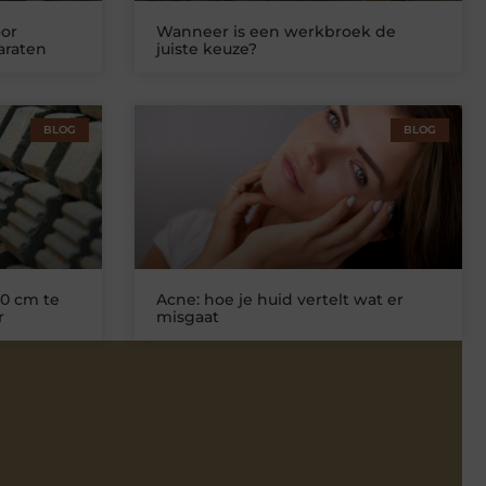
or
Wanneer is een werkbroek de
araten
juiste keuze?
BLOG
BLOG
0 cm te
Acne: hoe je huid vertelt wat er
r
misgaat