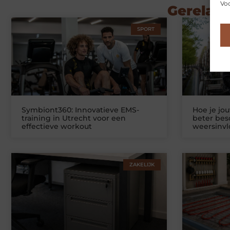
Voo
Gerelate
SPORT
Symbiont360: Innovatieve EMS-
Hoe je jo
training in Utrecht voor een
beter be
effectieve workout
weersinv
ZAKELIJK