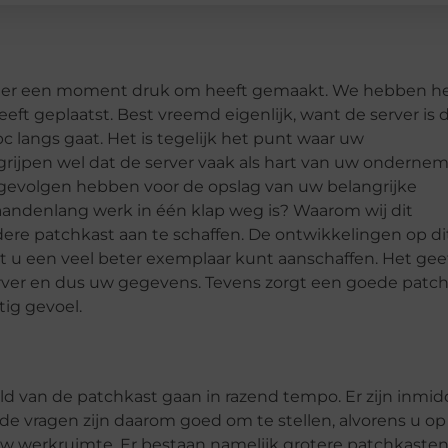
u zich er een moment druk om heeft gemaakt. We hebben h
eeft geplaatst. Best vreemd eigenlijk, want de server is 
c langs gaat. Het is tegelijk het punt waar uw
rijpen wel dat de server vaak als hart van uw onderne
gevolgen hebben voor de opslag van uw belangrijke
aandenlang werk in één klap weg is? Waarom wij dit
dere patchkast aan te schaffen. De ontwikkelingen op di
at u een veel beter exemplaar kunt aanschaffen. Het gee
rver en dus uw gegevens. Tevens zorgt een goede patc
tig gevoel.
ld van de patchkast gaan in razend tempo. Er zijn inmid
de vragen zijn daarom goed om te stellen, alvorens u op
 uw werkruimte. Er bestaan namelijk grotere patchkasten