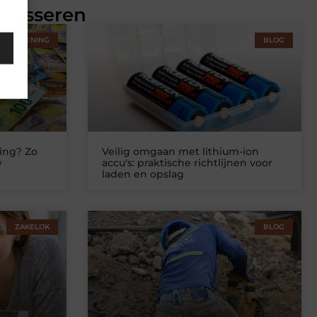
eresseren
STVERLENING
BLOG
ing? Zo
Veilig omgaan met lithium-ion
w
accu's: praktische richtlijnen voor
laden en opslag
ZAKELIJK
BLOG