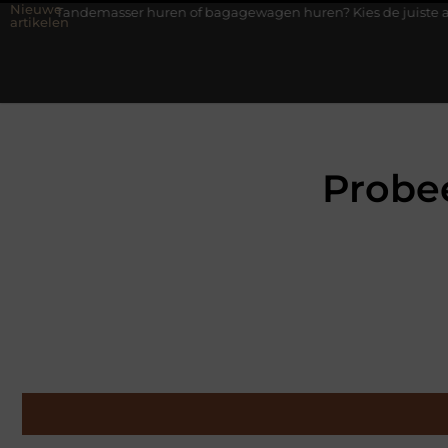
Nieuwe
sser huren of bagagewagen huren? Kies de juiste aanhanger voor j
artikelen
Probe