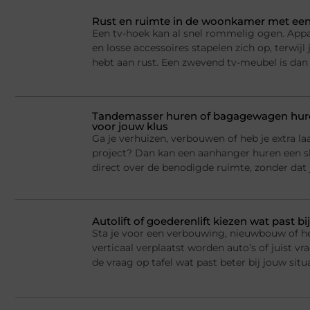
Rust en ruimte in de woonkamer met een
Een tv-hoek kan al snel rommelig ogen. Appa
en losse accessoires stapelen zich op, terwij
hebt aan rust. Een zwevend tv-meubel is dan
Tandemasser huren of bagagewagen huren
voor jouw klus
Ga je verhuizen, verbouwen of heb je extra la
project? Dan kan een aanhanger huren een sl
direct over de benodigde ruimte, zonder dat j
Autolift of goederenlift kiezen wat past 
Sta je voor een verbouwing, nieuwbouw of he
verticaal verplaatst worden auto’s of juist v
de vraag op tafel wat past beter bij jouw situ