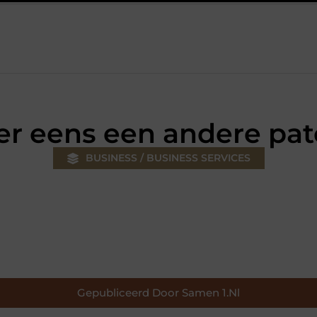
ouw klus
Autolift of goederenlift kiezen wat past bij jouw gebo
er eens een andere pat
BUSINESS / BUSINESS SERVICES
Gepubliceerd Door Samen 1.nl