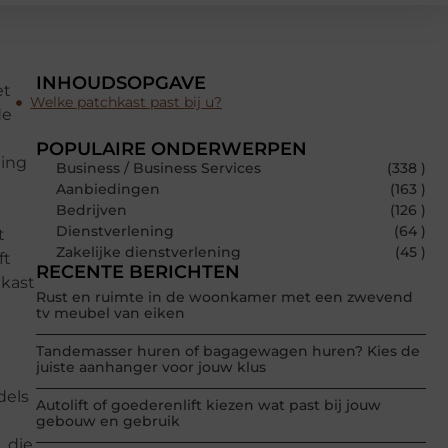
INHOUDSOPGAVE
et
Welke patchkast past bij u?
de
POPULAIRE ONDERWERPEN
ming
Business / Business Services
(338 )
Aanbiedingen
(163 )
Bedrijven
(126 )
Dienstverlening
(64 )
t
Zakelijke dienstverlening
(45 )
ft
RECENTE BERICHTEN
hkast
Rust en ruimte in de woonkamer met een zwevend
tv meubel van eiken
Tandemasser huren of bagagewagen huren? Kies de
juiste aanhanger voor jouw klus
dels
Autolift of goederenlift kiezen wat past bij jouw
gebouw en gebruik
, die