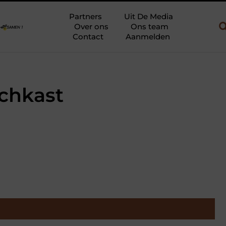
uw en gebruik
Uw slaapkamer verbouwen tot rustoase met een gi
Partners
Uit De Media
Over ons
Ons team
Contact
Aanmelden
chkast