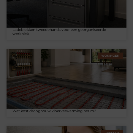
Ladeblokken tweedehands voor een georganiseerde
werkplek
WONINGEN
Wat kost droogbouw vloerverwarming per m2
ZAKELIJK