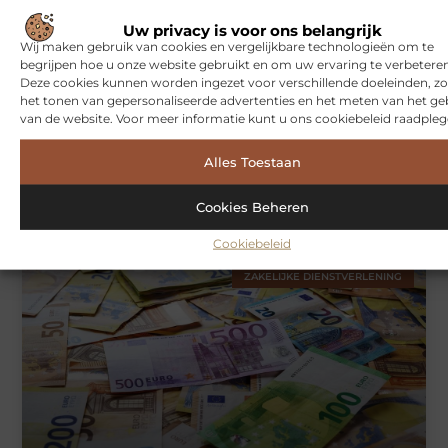
WONINGEN
Uw privacy is voor ons belangrijk
Wij maken gebruik van cookies en vergelijkbare technologieën om te
begrijpen hoe u onze website gebruikt en om uw ervaring te verbeteren
Deze cookies kunnen worden ingezet voor verschillende doeleinden, zo
het tonen van gepersonaliseerde advertenties en het meten van het ge
van de website. Voor meer informatie kunt u ons cookiebeleid raadpleg
Alles Toestaan
Hoe je jouw woning in Amsterdam beter beschermt tegen
weersinvloeden
Cookies Beheren
Cookiebeleid
ZAKELIJKE DIENSTVERLENING