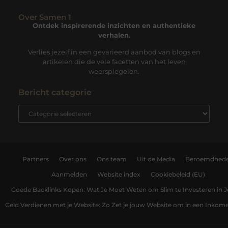
Over Samen 1
Ontdek inspirerende inzichten en authentieke
verhalen.
Verlies jezelf in een gevarieerd aanbod van blogs en
artikelen die de vele facetten van het leven
weerspiegelen.
Bericht categorie
Partners
Over ons
Ons team
Uit de Media
Beroemdhed
Aanmelden
Website index
Cookiebeleid (EU)
Goede Backlinks Kopen: Wat Je Moet Weten om Slim te Investeren in 
Geld Verdienen met je Website: Zo Zet je jouw Website om in een Inko