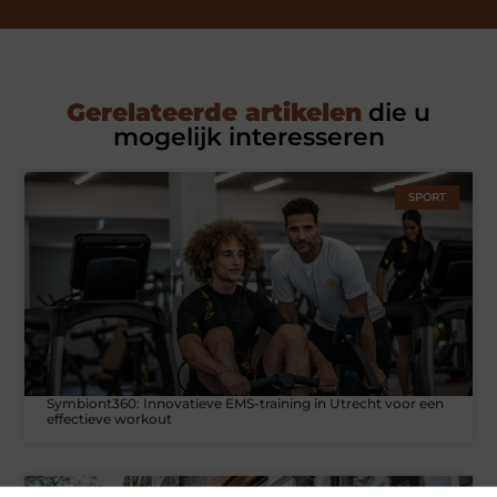
Gerelateerde artikelen
die u
mogelijk interesseren
SPORT
Symbiont360: Innovatieve EMS-training in Utrecht voor een
effectieve workout