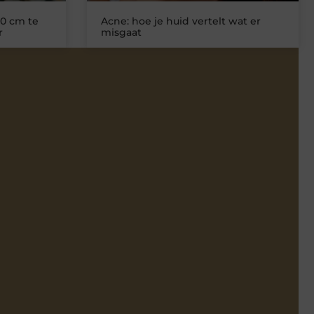
0 cm te
Acne: hoe je huid vertelt wat er
r
misgaat