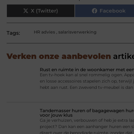
X (Twitter)
Facebook
HR advies
,
salarisverwerking
Tags:
Verken onze aanbevolen
artik
Rust en ruimte in de woonkamer met een
Een tv-hoek kan al snel rommelig ogen. Appa
en losse accessoires stapelen zich op, terwij
hebt aan rust. Een zwevend tv-meubel is dan
Tandemasser huren of bagagewagen huren
voor jouw klus
Ga je verhuizen, verbouwen of heb je extra la
project? Dan kan een aanhanger huren een sl
direct over de benodigde ruimte, zonder dat j