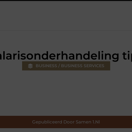
uw klus
Autolift of goederenlift kiezen wat past bij jouw gebou
alarisonderhandeling ti
BUSINESS / BUSINESS SERVICES
Gepubliceerd Door Samen 1.nl