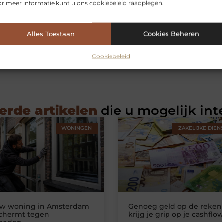
r meer informatie kunt u ons cookiebeleid raadplegen.
Alles Toestaan
Cookies Beheren
Cookiebeleid
erde artikelen
die u mogelijk int
WONINGEN
ZAKELIJKE DIEN
uw woning in Amsterdam
Genoeg geld op de reken
schermt tegen
krijg je grip op je cashflo
loeden