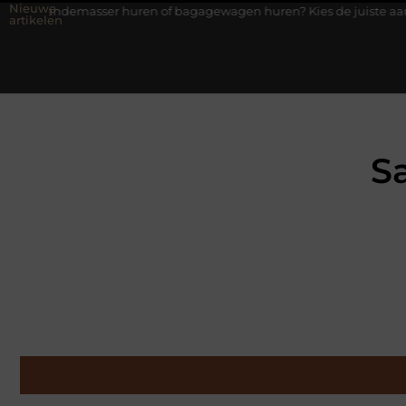
Nieuwe
ser huren of bagagewagen huren? Kies de juiste aanhanger voor jo
artikelen
S