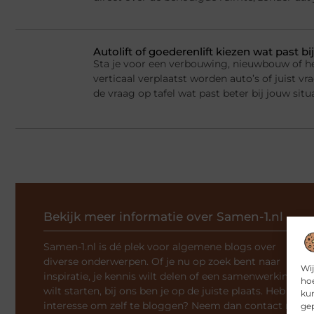
Autolift of goederenlift kiezen wat past 
Sta je voor een verbouwing, nieuwbouw of he
verticaal verplaatst worden auto’s of juist v
de vraag op tafel wat past beter bij jouw situ
Bekijk meer informatie over Samen-1.nl
Samen-1.nl is dé plek voor algemene blogs over
diverse onderwerpen. Of je nu op zoek bent naar
Wij
inspiratie, je kennis wilt delen of een samenwerking
hoe
wilt starten, bij ons ben je op de juiste plaats. Heb je
kun
interesse om zelf te bloggen? Neem dan contact met
gep