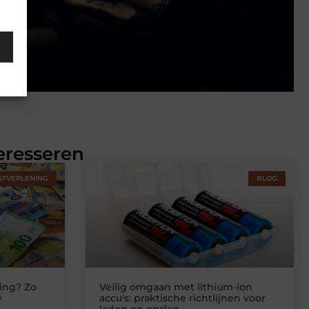
eresseren
STVERLENING
BLOG
ing? Zo
Veilig omgaan met lithium-ion
w
accu's: praktische richtlijnen voor
laden en opslag