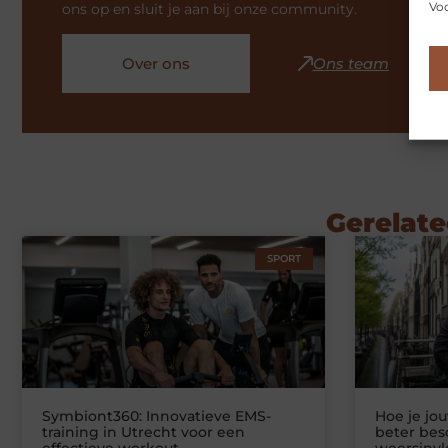
Voo
ons op en sluit je aan bij onze community.
Over ons
Ons team
Gerelate
SPORT
Symbiont360: Innovatieve EMS-
Hoe je jo
training in Utrecht voor een
beter be
effectieve workout
weersinv