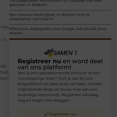
Uw slaapkamer verbouwen tot rustoase met een
gietvloer in Brabant
Een nieuwe kledingkast in Nijkerk: richt je
slaapkamer optimaal in
 niet
Effectieve strategieën voor Google Ads bereik jouw
doelen
 in
Registreer nu
en word deel
van ons platform!
als
 had
Ben jij een gepassioneerde schrijver of een
nieuwsgierige lezer? Sluit je aan bij ons
itten
blogplatform en deel jouw verhalen, ontdek
inspirerende blogs en bouw mee aan een
levendige community. Registreer vandaag
nog en begin met bloggen.
Registreer nu!