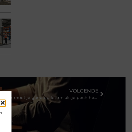
VOLGENDE
Waar moet je goed op letten als je pech hebt met je auto? En wat kost een autoverzekering per maand?
en