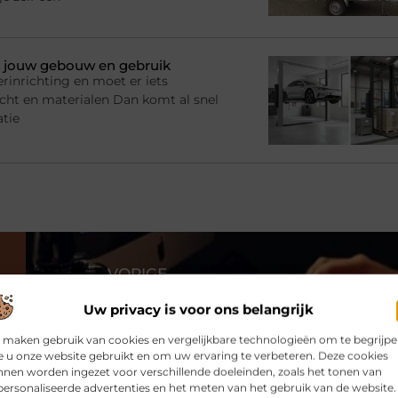
bij jouw gebouw en gebruik
rinrichting en moet er iets
racht en materialen Dan komt al snel
atie
VORIGE
Een compressor helpt bij het behalen van een goed resultaat van uw project in regio Amsterdam
Uw privacy is voor ons belangrijk
 maken gebruik van cookies en vergelijkbare technologieën om te begrijp
 u onze website gebruikt en om uw ervaring te verbeteren. Deze cookies
nen worden ingezet voor verschillende doeleinden, zoals het tonen van
ersonaliseerde advertenties en het meten van het gebruik van de website.