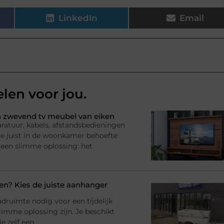
LinkedIn
Email
elen voor jou.
 zwevend tv meubel van eiken
ratuur, kabels, afstandsbedieningen
l je juist in de woonkamer behoefte
 een slimme oplossing: het
? Kies de juiste aanhanger
adruimte nodig voor een tijdelijk
imme oplossing zijn. Je beschikt
e zelf een