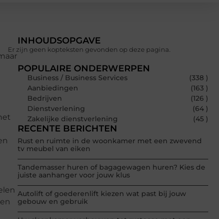
INHOUDSOPGAVE
Er zijn geen kopteksten gevonden op deze pagina.
 maar
POPULAIRE ONDERWERPEN
Business / Business Services
(338 )
Aanbiedingen
(163 )
Bedrijven
(126 )
Dienstverlening
(64 )
het
Zakelijke dienstverlening
(45 )
RECENTE BERICHTEN
en
Rust en ruimte in de woonkamer met een zwevend
tv meubel van eiken
Tandemasser huren of bagagewagen huren? Kies de
juiste aanhanger voor jouw klus
elen
Autolift of goederenlift kiezen wat past bij jouw
 en
gebouw en gebruik