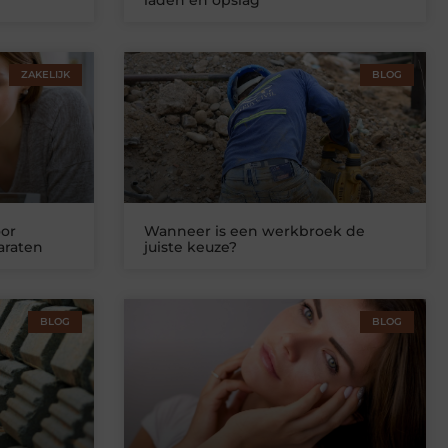
ZAKELIJK
BLOG
or
Wanneer is een werkbroek de
araten
juiste keuze?
BLOG
BLOG