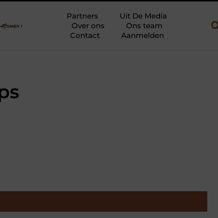
w en gebruik
Uw slaapkamer verbouwen tot rustoase met een gie
Partners
Uit De Media
Over ons
Ons team
Contact
Aanmelden
ps