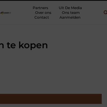
uw en gebruik
Uw slaapkamer verbouwen tot rustoase met een gi
Partners
Uit De Media
Over ons
Ons team
Contact
Aanmelden
n te kopen