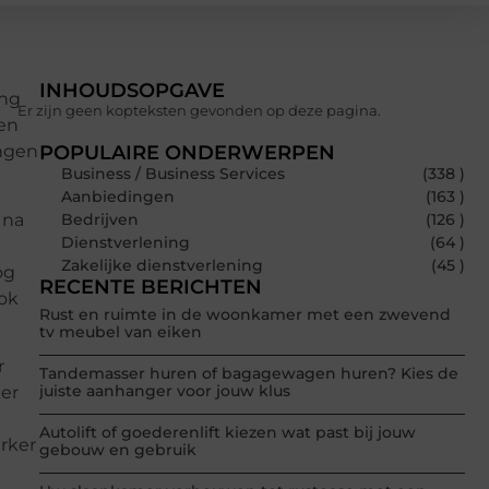
INHOUDSOPGAVE
ang
Er zijn geen kopteksten gevonden op deze pagina.
ren
ingen
POPULAIRE ONDERWERPEN
Business / Business Services
(338 )
Aanbiedingen
(163 )
 na
Bedrijven
(126 )
Dienstverlening
(64 )
Zakelijke dienstverlening
(45 )
og
RECENTE BERICHTEN
ook
Rust en ruimte in de woonkamer met een zwevend
tv meubel van eiken
r
Tandemasser huren of bagagewagen huren? Kies de
juiste aanhanger voor jouw klus
ker
Autolift of goederenlift kiezen wat past bij jouw
erker
gebouw en gebruik