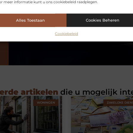
r meer informatie kunt u ons cookiebeleid raadplegen.
Alles Toestaan
Cookies Beheren
Cookiebeleid
erde artikelen
die u mogelijk int
WONINGEN
ZAKELIJKE DIEN