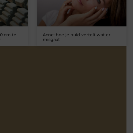
0 cm te
Acne: hoe je huid vertelt wat er
r
misgaat