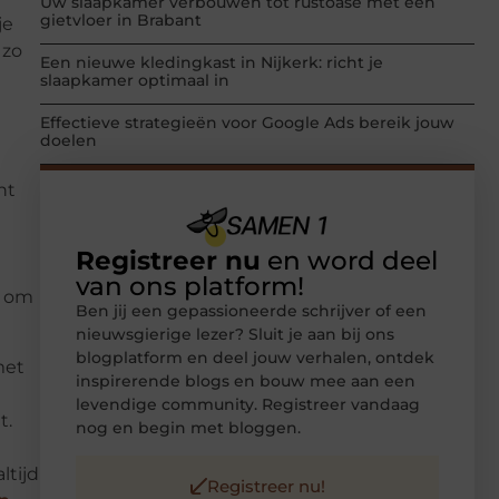
Uw slaapkamer verbouwen tot rustoase met een
gietvloer in Brabant
je
 zo
Een nieuwe kledingkast in Nijkerk: richt je
slaapkamer optimaal in
Effectieve strategieën voor Google Ads bereik jouw
doelen
ht
Registreer nu
en word deel
van ons platform!
n om
Ben jij een gepassioneerde schrijver of een
nieuwsgierige lezer? Sluit je aan bij ons
blogplatform en deel jouw verhalen, ontdek
met
inspirerende blogs en bouw mee aan een
levendige community. Registreer vandaag
t.
nog en begin met bloggen.
ltijd
Registreer nu!