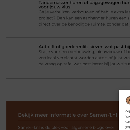
Tandemasser huren of bagagewagen huren
voor jouw klus
Ga je verhuizen, verbouwen of heb je extra la
project? Dan kan een aanhanger huren een sl
direct over de benodigde ruimte, zonder dat j
Autolift of goederenlift kiezen wat past 
Sta je voor een verbouwing, nieuwbouw of he
verticaal verplaatst worden auto’s of juist v
de vraag op tafel wat past beter bij jouw situ
Wij
Bekijk meer informatie over Samen-1.nl
hoe
kun
gep
Samen-1.nl is dé plek voor algemene blogs over