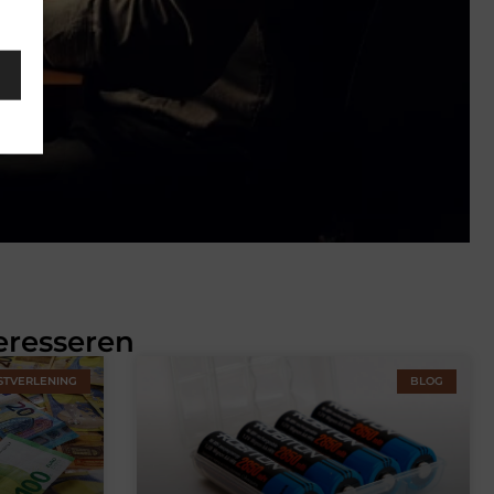
eresseren
STVERLENING
BLOG