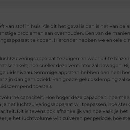
 van stof in huis. Als dit het geval is dan is het van bel
rij ernstige problemen aan overhouden. Een van de manie
eringsapparaat te kopen. Hieronder hebben we enkele d
 luchtzuiveringsapparaat te zuigen en weer uit te blazen
t schakelt, hoe sneller deze ventilator zal bewegen. Bij
rd geluidsniveau. Sommige appraten hebben een heel ho
ller zijn dan gemiddeld. Een goede geluidsdemping zal 
luidsdempend toestel).
tvolume capaciteit. Hoe hoger deze capaciteit, hoe mee
 je het luchtzuiveringsapparaat wil toepassen, hoe ster
citeit. Dit is tevens ook afhankelijk van hoe vaak je het
r je het luchtvolume wilt zuiveren per periode, hoe st