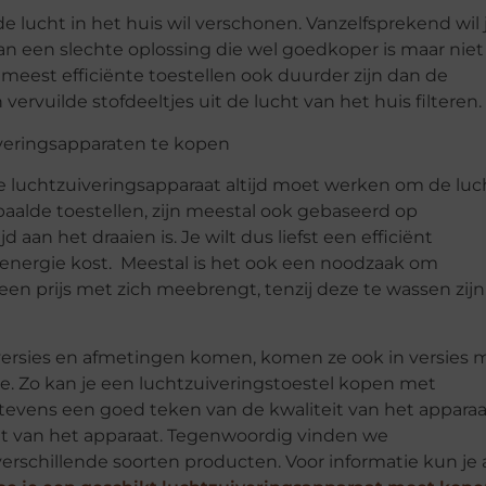
 lucht in het huis wil verschonen. Vanzelfsprekend wil 
van een slechte oplossing die wel goedkoper is maar niet
e meest efficiënte toestellen ook duurder zijn dan de
vuilde stofdeeltjes uit de lucht van het huis filteren.
 je luchtzuiveringsapparaat altijd moet werken om de luc
paalde toestellen, zijn meestal ook gebaseerd op
aan het draaien is. Je wilt dus liefst een efficiënt
l energie kost. Meestal is het ook een noodzaak om
r een prijs met zich meebrengt, tenzij deze te wassen zij
 versies en afmetingen komen, komen ze ook in versies 
e. Zo kan je een luchtzuiveringstoestel kopen met
is tevens een goed teken van de kwaliteit van het apparaa
it van het apparaat. Tegenwoordig vinden we
erschillende soorten producten. Voor informatie kun je a