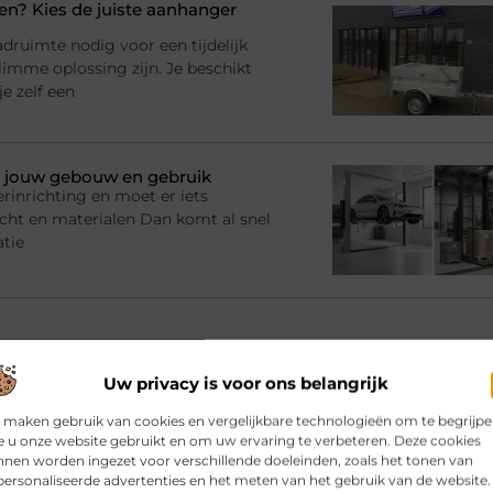
? Kies de juiste aanhanger
adruimte nodig voor een tijdelijk
imme oplossing zijn. Je beschikt
e zelf een
bij jouw gebouw en gebruik
rinrichting en moet er iets
racht en materialen Dan komt al snel
atie
Uw privacy is voor ons belangrijk
 maken gebruik van cookies en vergelijkbare technologieën om te begrijp
VORIGE
 u onze website gebruikt en om uw ervaring te verbeteren. Deze cookies
M&C cilindersloten
nen worden ingezet voor verschillende doeleinden, zoals het tonen van
ersonaliseerde advertenties en het meten van het gebruik van de website.