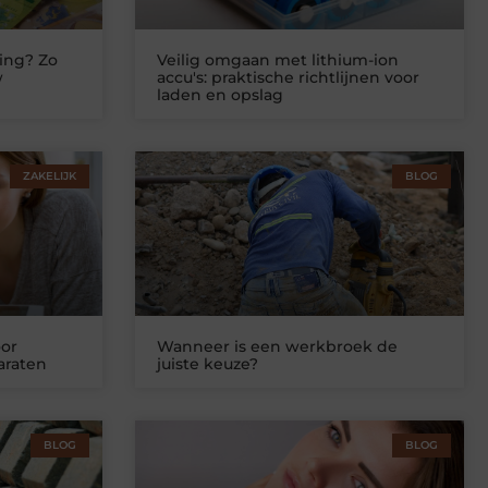
ing? Zo
Veilig omgaan met lithium-ion
w
accu's: praktische richtlijnen voor
laden en opslag
ZAKELIJK
BLOG
or
Wanneer is een werkbroek de
araten
juiste keuze?
BLOG
BLOG