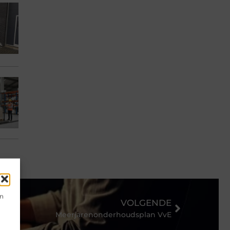
en
VOLGENDE
Meerjarenonderhoudsplan VvE