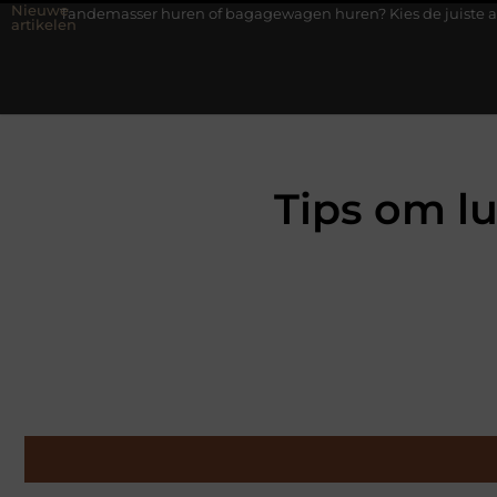
Nieuwe
sser huren of bagagewagen huren? Kies de juiste aanhanger voor j
artikelen
Tips om l