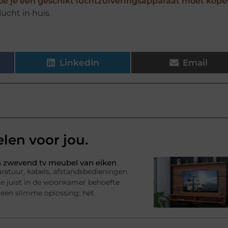
oe je een geschikt luchtzuiveringsapparaat moet kop
ucht in huis.
LinkedIn
Email
elen voor jou.
 zwevend tv meubel van eiken
ratuur, kabels, afstandsbedieningen
l je juist in de woonkamer behoefte
 een slimme oplossing: het