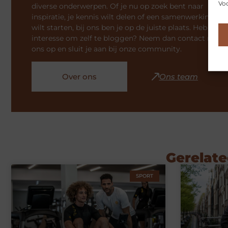
Voo
diverse onderwerpen. Of je nu op zoek bent naar
inspiratie, je kennis wilt delen of een samenwerking
wilt starten, bij ons ben je op de juiste plaats. Heb je
interesse om zelf te bloggen? Neem dan contact met
ons op en sluit je aan bij onze community.
Over ons
Ons team
Gerelate
SPORT