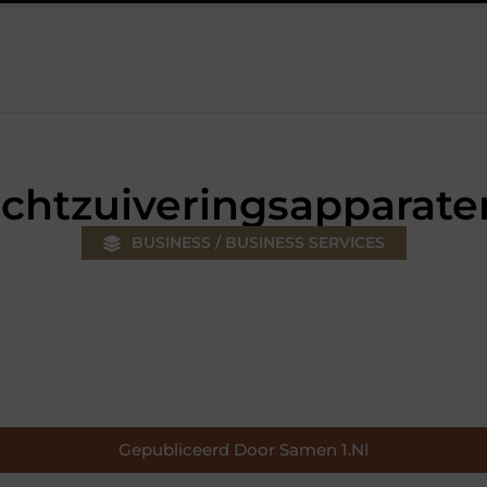
ouw klus
Autolift of goederenlift kiezen wat past bij jouw gebo
uchtzuiveringsapparate
BUSINESS / BUSINESS SERVICES
Gepubliceerd Door Samen 1.nl