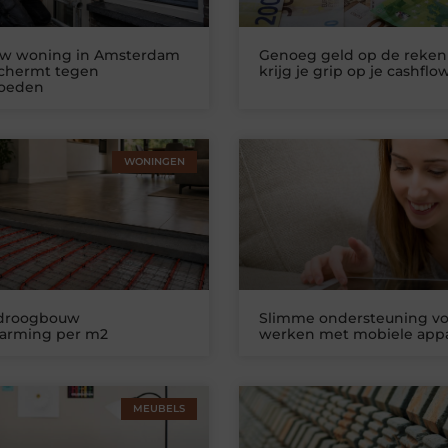
uw woning in Amsterdam
Genoeg geld op de reken
schermt tegen
krijg je grip op je cashflo
loeden
WONINGEN
 droogbouw
Slimme ondersteuning vo
warming per m2
werken met mobiele app
MEUBELS