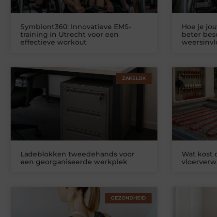
Symbiont360: Innovatieve EMS-
Hoe je jo
training in Utrecht voor een
beter be
effectieve workout
weersinv
ZAKELIJK
Ladeblokken tweedehands voor
Wat kost
een georganiseerde werkplek
vloerver
GEZONDHEID