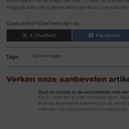
eens kijken via de volgende site, zo weet je precies
h
Hopelijk kan ook jij binnenkort genieten van schone l
Goed artikel? Deel hem dan op:
X (Twitter)
Facebook
luchtreinigers
Tags:
Verken onze aanbevolen
artik
Rust en ruimte in de woonkamer met een
Een tv-hoek kan al snel rommelig ogen. Appa
en losse accessoires stapelen zich op, terwij
hebt aan rust. Een zwevend tv-meubel is dan