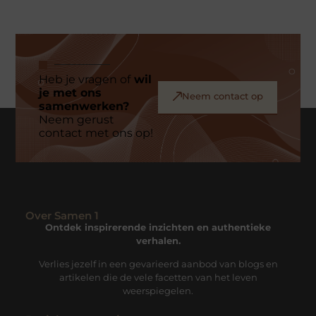
Heb je vragen of
wil
je met ons
Neem contact op
samenwerken?
Neem gerust
contact met ons op!
Over Samen 1
Ontdek inspirerende inzichten en authentieke
verhalen.
Verlies jezelf in een gevarieerd aanbod van blogs en
artikelen die de vele facetten van het leven
weerspiegelen.