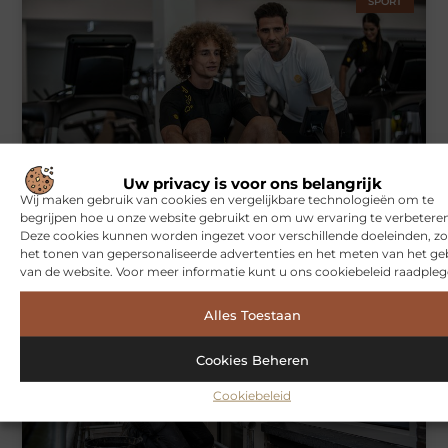
SPORT
Uw privacy is voor ons belangrijk
Symbiont360: Innovatieve EMS-training in Utrecht voor een
Wij maken gebruik van cookies en vergelijkbare technologieën om te
effectieve workout
begrijpen hoe u onze website gebruikt en om uw ervaring te verbeteren
Deze cookies kunnen worden ingezet voor verschillende doeleinden, zo
het tonen van gepersonaliseerde advertenties en het meten van het ge
van de website. Voor meer informatie kunt u ons cookiebeleid raadpleg
WONINGEN
Alles Toestaan
Cookies Beheren
Cookiebeleid