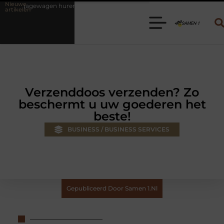
Nieuwe
ren? Kies de juiste aanhanger voor jouw klus
Autolift of goederenli
artikelen
Verzenddoos verzenden? Zo
beschermt u uw goederen het
beste!
BUSINESS / BUSINESS SERVICES
Gepubliceerd Door Samen 1.nl