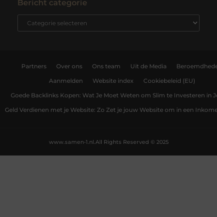
Bericht categorie
Partners
Over ons
Ons team
Uit de Media
Beroemdhed
Aanmelden
Website index
Cookiebeleid (EU)
Goede Backlinks Kopen: Wat Je Moet Weten om Slim te Investeren in 
Geld Verdienen met je Website: Zo Zet je jouw Website om in een Inko
www.samen-1.nl.
All Rights Reserved © 2025