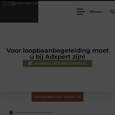
Nieuwe
uren? Kies de juiste aanhanger voor jouw klus
Autolift of goederen
artikelen
Voor loopbaanbegeleiding moet
u bij Adxpert zijn!
BUSINESS / BUSINESS SERVICES
Gepubliceerd Door Samen 1.nl