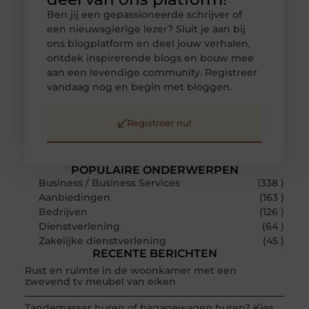
Ben jij een gepassioneerde schrijver of
een nieuwsgierige lezer? Sluit je aan bij
ons blogplatform en deel jouw verhalen,
ontdek inspirerende blogs en bouw mee
aan een levendige community. Registreer
vandaag nog en begin met bloggen.
Registreer nu!
POPULAIRE ONDERWERPEN
Business / Business Services
(338 )
Aanbiedingen
(163 )
Bedrijven
(126 )
Dienstverlening
(64 )
Zakelijke dienstverlening
(45 )
RECENTE BERICHTEN
Rust en ruimte in de woonkamer met een
zwevend tv meubel van eiken
Tandemasser huren of bagagewagen huren? Kies