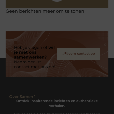
Geen berichten meer om te tonen
Heb je vragen of
wil
je met ons
Neem contact op
samenwerken?
Neem gerust
contact met ons op!
Over Samen 1
Ontdek inspirerende inzichten en authentieke
verhalen.