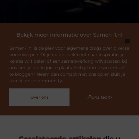
Bekijk meer informatie over Samen-1.nl
Samen-1.nl is dé plek voor algemene blogs over diverse
onderwerpen. Of je nu op zoek bent naar inspiratie, je
kennis wilt delen of een samenwerking wilt starten, bij
ons ben je op de juiste plaats. Heb je interesse om zelf
te bloggen? Neem dan contact met ons op en sluit je
aan bij onze community.
Over ons
Ons team
Gerelateerde artikelen
die u