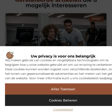
mogelijk interesseren
SPORT
Uw privacy is voor ons belangrijk
Wij maken gebruik van cookies en vergelijkbare technologieën om te
begrijpen hoe u onze website gebruikt en om uw ervaring te verbeteren
Symbiont360: Innovatieve EMS-training in Utrecht voor een
effectieve workout
Deze cookies kunnen worden ingezet voor verschillende doeleinden, zo
het tonen van gepersonaliseerde advertenties en het meten van het ge
van de website. Voor meer informatie kunt u ons cookiebeleid raadpleg
WONINGEN
Alles Toestaan
Cookies Beheren
Cookiebeleid