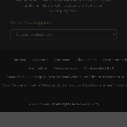
Verlies jezelf in een gevarieerd aanbod van blogs en
artikelen die de vele facetten van het leven
weerspiegelen.
Bericht categorie
Partners
Over ons
Ons team
Uit de Media
Beroemdhed
Aanmelden
Website index
Cookiebeleid (EU)
Goede Backlinks Kopen: Wat Je Moet Weten om Slim te Investeren in 
Geld Verdienen met je Website: Zo Zet je jouw Website om in een Inko
www.samen-1.nl.
All Rights Reserved © 2025