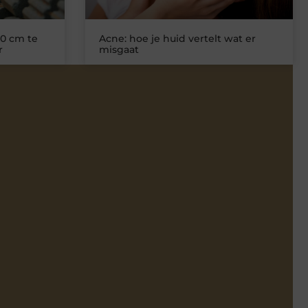
0 cm te
Acne: hoe je huid vertelt wat er
r
misgaat