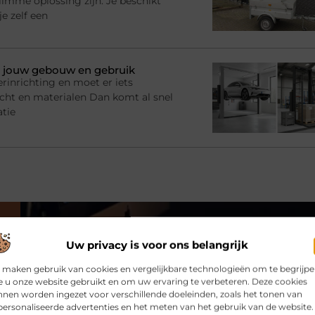
imme oplossing zijn. Je beschikt
e zelf een
bij jouw gebouw en gebruik
rinrichting en moet er iets
racht en materialen Dan komt al snel
atie
VORIGE
Uw privacy is voor ons belangrijk
Zoekmachine optimalisatie | Seo optimalisatie specialist
 maken gebruik van cookies en vergelijkbare technologieën om te begrijp
 u onze website gebruikt en om uw ervaring te verbeteren. Deze cookies
nen worden ingezet voor verschillende doeleinden, zoals het tonen van
ersonaliseerde advertenties en het meten van het gebruik van de website.