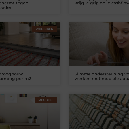
schermt tegen
krijg je grip op je cashflo
loeden
WONINGEN
 droogbouw
Slimme ondersteuning vo
warming per m2
werken met mobiele app
MEUBELS