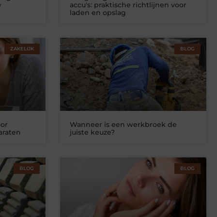
w
accu's: praktische richtlijnen voor
laden en opslag
ZAKELIJK
BLOG
or
Wanneer is een werkbroek de
araten
juiste keuze?
BLOG
BLOG