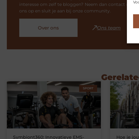
Voo
interesse om zelf te bloggen? Neem dan contact met
ons op en sluit je aan bij onze community.
Over ons
Ons team
Gerelate
SPORT
Symbiont360: Innovatieve EMS-
Hoe je jo