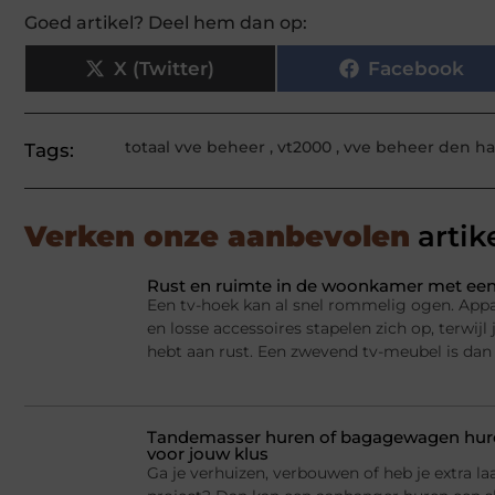
Goed artikel? Deel hem dan op:
X (Twitter)
Facebook
totaal vve beheer
,
vt2000
,
vve beheer den h
Tags:
Verken onze aanbevolen
artik
Rust en ruimte in de woonkamer met een
Een tv-hoek kan al snel rommelig ogen. Appa
en losse accessoires stapelen zich op, terwij
hebt aan rust. Een zwevend tv-meubel is dan
Tandemasser huren of bagagewagen huren
voor jouw klus
Ga je verhuizen, verbouwen of heb je extra la