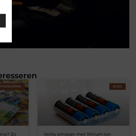
eresseren
STVERLENING
BLOG
ing? Zo
Veilig omgaan met lithium-ion