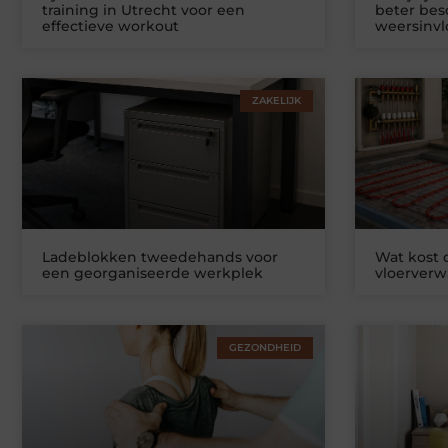
training in Utrecht voor een
beter be
effectieve workout
weersinv
ZAKELIJK
Ladeblokken tweedehands voor
Wat kost
een georganiseerde werkplek
vloerver
GEZONDHEID