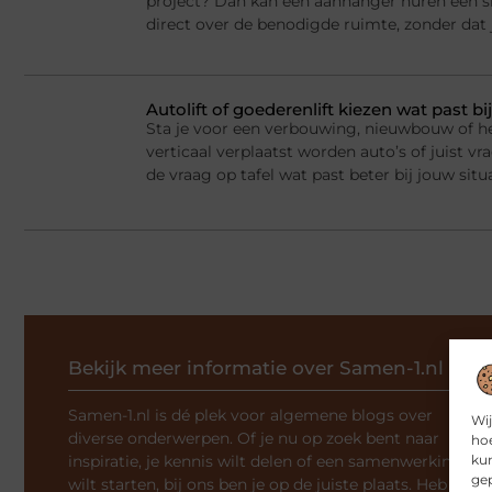
project? Dan kan een aanhanger huren een sl
direct over de benodigde ruimte, zonder dat j
Autolift of goederenlift kiezen wat past 
Sta je voor een verbouwing, nieuwbouw of he
verticaal verplaatst worden auto’s of juist v
de vraag op tafel wat past beter bij jouw situ
Bekijk meer informatie over Samen-1.nl
Samen-1.nl is dé plek voor algemene blogs over
Wij
diverse onderwerpen. Of je nu op zoek bent naar
hoe
inspiratie, je kennis wilt delen of een samenwerking
kun
gep
wilt starten, bij ons ben je op de juiste plaats. Heb je