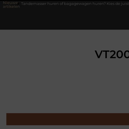
Nieuwe
emasser huren of bagagewagen huren? Kies de juiste aanhanger voo
artikelen
VT200