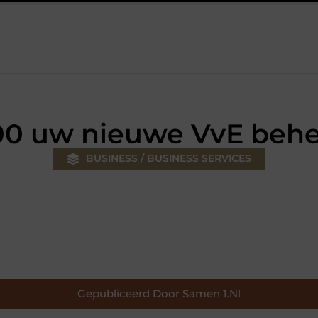
r jouw klus
Autolift of goederenlift kiezen wat past bij jouw g
0 uw nieuwe VvE behe
BUSINESS / BUSINESS SERVICES
Gepubliceerd Door Samen 1.nl