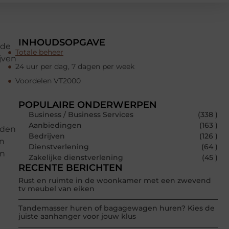
INHOUDSOPGAVE
 de
Totale beheer
jven
24 uur per dag, 7 dagen per week
Voordelen VT2000
POPULAIRE ONDERWERPEN
Business / Business Services
(338 )
Aanbiedingen
(163 )
nden
Bedrijven
(126 )
en
Dienstverlening
(64 )
en
Zakelijke dienstverlening
(45 )
RECENTE BERICHTEN
Rust en ruimte in de woonkamer met een zwevend
tv meubel van eiken
Tandemasser huren of bagagewagen huren? Kies de
juiste aanhanger voor jouw klus