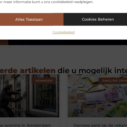
r meer informatie kunt u ons cookiebeleid raadplegen.
Alles Toestaan
Cookies Beheren
Cookiebeleid
erde artikelen
die u mogelijk int
WONINGEN
ZAKELIJKE DIEN
uw woning in Amsterdam
Genoeg geld op de reken