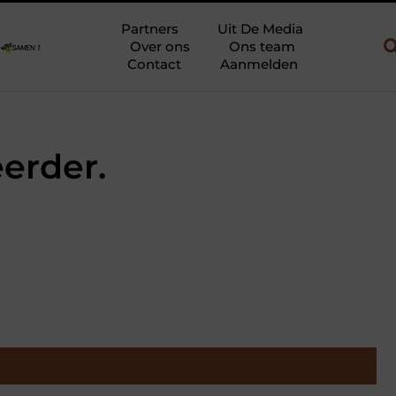
ebouw en gebruik
Uw slaapkamer verbouwen tot rustoase met een
Partners
Uit De Media
Over ons
Ons team
Contact
Aanmelden
erder.