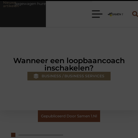
Nieuwe
en? Kies de juiste aanhanger voor jouw klus
Autolift of goederenli
artikelen
Wanneer een loopbaancoach
inschakelen?
BUSINESS / BUSINESS SERVICES
Gepubliceerd Door Samen 1.nl