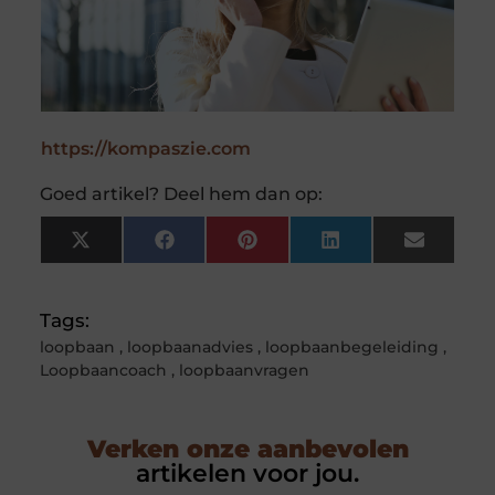
https://kompaszie.com
Goed artikel? Deel hem dan op:
X
Facebook
Pinterest
LinkedIn
Email
(Twitter)
Tags:
loopbaan
,
loopbaanadvies
,
loopbaanbegeleiding
,
Loopbaancoach
,
loopbaanvragen
Verken onze aanbevolen
artikelen voor jou.