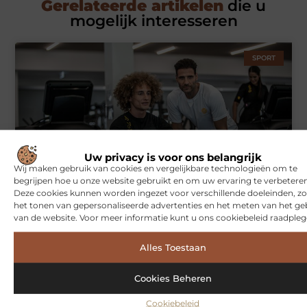
Gerelateerde artikelen
die u
mogelijk interesseren
SPORT
Uw privacy is voor ons belangrijk
Wij maken gebruik van cookies en vergelijkbare technologieën om te
begrijpen hoe u onze website gebruikt en om uw ervaring te verbeteren
Symbiont360: Innovatieve EMS-training in Utrecht voor een
Deze cookies kunnen worden ingezet voor verschillende doeleinden, zo
effectieve workout
het tonen van gepersonaliseerde advertenties en het meten van het ge
van de website. Voor meer informatie kunt u ons cookiebeleid raadpleg
WONINGEN
Alles Toestaan
Cookies Beheren
Cookiebeleid