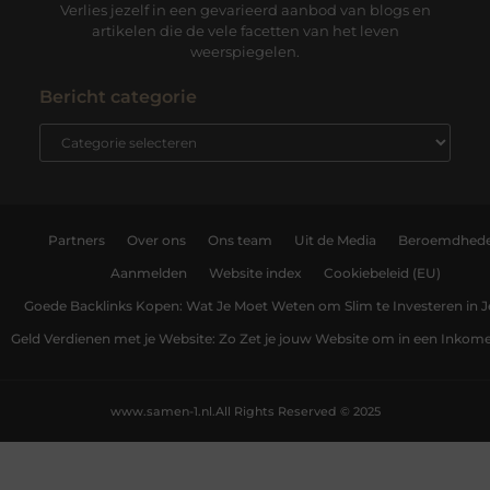
Verlies jezelf in een gevarieerd aanbod van blogs en
artikelen die de vele facetten van het leven
weerspiegelen.
Bericht categorie
Partners
Over ons
Ons team
Uit de Media
Beroemdhed
Aanmelden
Website index
Cookiebeleid (EU)
Goede Backlinks Kopen: Wat Je Moet Weten om Slim te Investeren in 
Geld Verdienen met je Website: Zo Zet je jouw Website om in een Inko
www.samen-1.nl.
All Rights Reserved © 2025