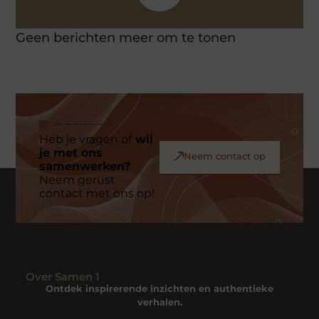
Geen berichten meer om te tonen
Heb je vragen of
wil
je met ons
Neem contact op
samenwerken?
Neem gerust
contact met ons op!
Over Samen 1
Ontdek inspirerende inzichten en authentieke
verhalen.