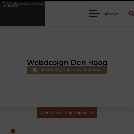
Nieuwe
en? Kies de juiste aanhanger voor jouw klus
Autolift of goederenlif
artikelen
Webdesign Den Haag
BUSINESS / BUSINESS SERVICES
Gepubliceerd Door Samen 1.nl