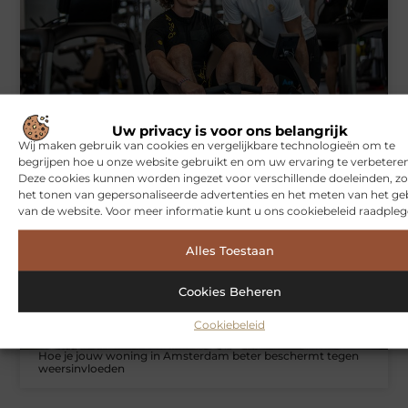
Symbiont360: Innovatieve EMS-training in Utrecht voor een
effectieve workout
Uw privacy is voor ons belangrijk
Wij maken gebruik van cookies en vergelijkbare technologieën om te
begrijpen hoe u onze website gebruikt en om uw ervaring te verbeteren
Deze cookies kunnen worden ingezet voor verschillende doeleinden, zo
WONINGEN
het tonen van gepersonaliseerde advertenties en het meten van het ge
van de website. Voor meer informatie kunt u ons cookiebeleid raadpleg
Alles Toestaan
Cookies Beheren
Cookiebeleid
Hoe je jouw woning in Amsterdam beter beschermt tegen
weersinvloeden