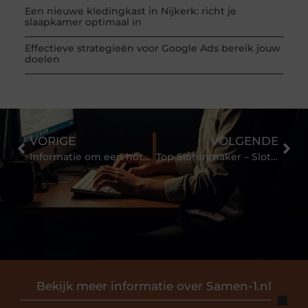
Een nieuwe kledingkast in Nijkerk: richt je
slaapkamer optimaal in
Effectieve strategieën voor Google Ads bereik jouw
doelen
VORIGE
VOLGENDE
Informatie om een hotel te boeken in Brussel
Top Slotenmaker – Slotenmaker Amsterdam
Bekijk meer informatie over Samen-1.nl