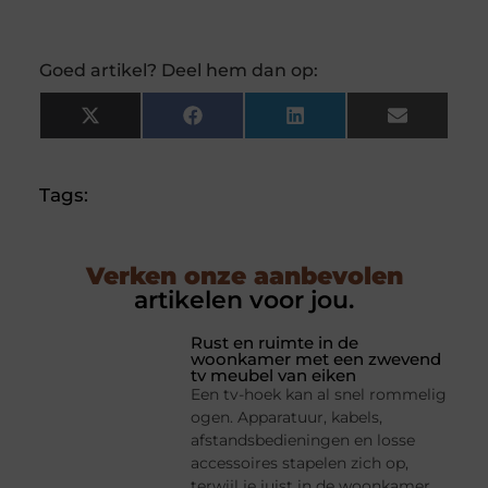
Goed artikel? Deel hem dan op:
X
Facebook
LinkedIn
Email
(Twitter)
Tags:
Verken onze aanbevolen
artikelen voor jou.
Rust en ruimte in de
woonkamer met een zwevend
tv meubel van eiken
Een tv-hoek kan al snel rommelig
ogen. Apparatuur, kabels,
afstandsbedieningen en losse
accessoires stapelen zich op,
terwijl je juist in de woonkamer