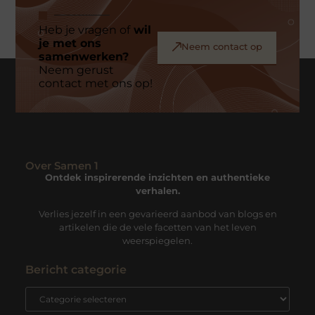
Heb je vragen of
wil
je met ons
Neem contact op
samenwerken?
Neem gerust
contact met ons op!
Over Samen 1
Ontdek inspirerende inzichten en authentieke
verhalen.
Verlies jezelf in een gevarieerd aanbod van blogs en
artikelen die de vele facetten van het leven
weerspiegelen.
Bericht categorie