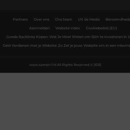
Partners
Over ons
Ons team
Uit de Media
Beroemdhed
Aanmelden
Website index
Cookiebeleid (EU)
Goede Backlinks Kopen: Wat Je Moet Weten om Slim te Investeren in 
Geld Verdienen met je Website: Zo Zet je jouw Website om in een Inko
www.samen-1.nl.
All Rights Reserved © 2025