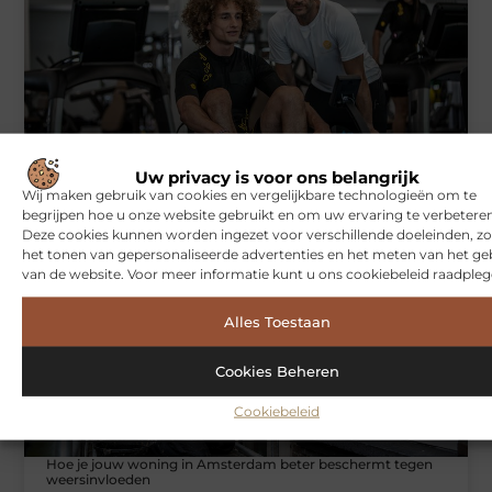
Symbiont360: Innovatieve EMS-training in Utrecht voor een
Uw privacy is voor ons belangrijk
effectieve workout
Wij maken gebruik van cookies en vergelijkbare technologieën om te
begrijpen hoe u onze website gebruikt en om uw ervaring te verbeteren
Deze cookies kunnen worden ingezet voor verschillende doeleinden, zo
het tonen van gepersonaliseerde advertenties en het meten van het ge
WONINGEN
van de website. Voor meer informatie kunt u ons cookiebeleid raadpleg
Alles Toestaan
Cookies Beheren
Cookiebeleid
Hoe je jouw woning in Amsterdam beter beschermt tegen
weersinvloeden