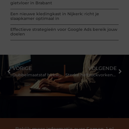
gietvloer in Brabant
Een nieuwe kledingkast in Nijkerk: richt je
slaapkamer optimaal in
Effectieve strategieën voor Google Ads bereik jouw
doelen
VORIGE
VOLGENDE
Dubbelmaatstaf hekwerk: oerdegelijk en talloze toepassingen!
Sterke heftruckvorken zijn van groot belang in uw magazijn
Bekijk meer informatie over Samen-1.nl