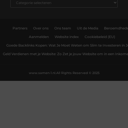
Partners
Over ons
Ons team
Uit de Media
Beroemdhed
Aanmelden
Website index
Cookiebeleid (EU)
Goede Backlinks Kopen: Wat Je Moet Weten om Slim te Investeren in 
Geld Verdienen met je Website: Zo Zet je jouw Website om in een Inko
www.samen-1.nl.
All Rights Reserved © 2025