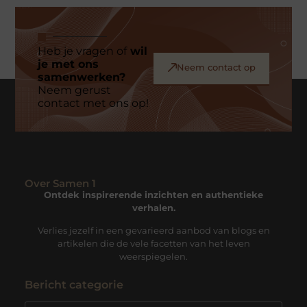
Heb je vragen of
wil
je met ons
Neem contact op
samenwerken?
Neem gerust
contact met ons op!
Over Samen 1
Ontdek inspirerende inzichten en authentieke
verhalen.
Verlies jezelf in een gevarieerd aanbod van blogs en
artikelen die de vele facetten van het leven
weerspiegelen.
Bericht categorie