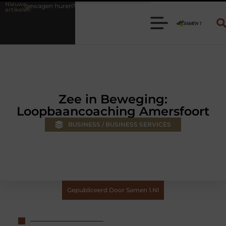
Nieuwe
n? Kies de juiste aanhanger voor jouw klus
Autolift of goederenlif
artikelen
Zee in Beweging:
Loopbaancoaching Amersfoort
BUSINESS / BUSINESS SERVICES
Gepubliceerd Door Samen 1.nl